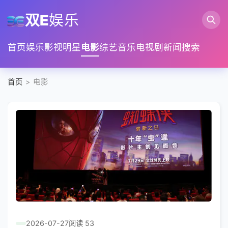
双E
娱乐
首页
娱乐
影视
明星
电影
综艺
音乐
电视剧
新闻
搜索
首页
> 电影
2026-07-27
阅读 53