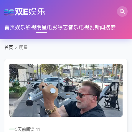
双E
娱乐
首页
娱乐
影视
明星
电影
综艺
音乐
电视剧
新闻
搜索
首页
> 明星
5天前
阅读 41