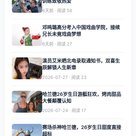
训练致敬热爱
6天前 · 阅读 56
邓鸣璐高分考入中国戏曲学院，接续
兄长未竟戏曲梦想
6天前 · 阅读 27
演员艾米晒北电录取通知书，双喜生
辰解锁人生新章
2026-07-27 · 阅读 23
哈兰德26岁生日游艇狂欢，烤肉甜品
大餐颠覆认知
2026-07-24 · 阅读 17
赛场杀神哈兰德，26岁生日甜度直接
超标