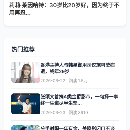
莉莉·莱因哈特：30岁比20岁好，因为终于不
用再忍...
热门推荐
香港主持人与韩星御用司仪施可莹病
逝，终年29岁
2026-06-22 · 阅读 1.5万
张颂文首摘A类金爵影帝，一句择一事
终一生道尽半生坚...
2026-06-23 · 阅读 8910
分手时隔一年有余，关晓彤闭口不谈