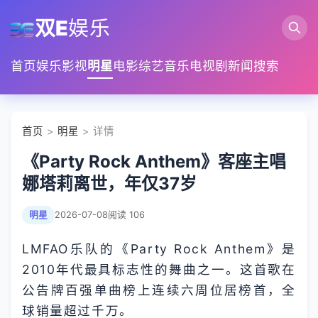
双E
娱乐
首页
娱乐
影视
明星
电影
综艺
音乐
电视剧
新闻
搜索
首页
>
明星
> 详情
《Party Rock Anthem》客座主唱
娜塔莉离世，年仅37岁
明星
2026-07-08
阅读 106
LMFAO乐队的《Party Rock Anthem》是
2010年代最具标志性的舞曲之一。这首歌在
公告牌百强单曲榜上连续六周位居榜首，全
球销量超过千万。