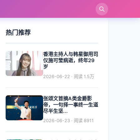
索
热门推荐
香港主持人与韩星御用司
仪施可莹病逝，终年29
岁
2026-06-22 · 阅读 1.5万
张颂文首摘A类金爵影
帝，一句择一事终一生道
尽半生坚...
2026-06-23 · 阅读 8911