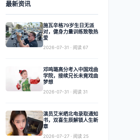
最新资讯
施瓦辛格79岁生日无派
对，健身力量训练致敬热
爱
2026-07-31 · 阅读 67
邓鸣璐高分考入中国戏曲
学院，接续兄长未竟戏曲
梦想
2026-07-31 · 阅读 31
演员艾米晒北电录取通知
书，双喜生辰解锁人生新
章
2026-07-27 · 阅读 25