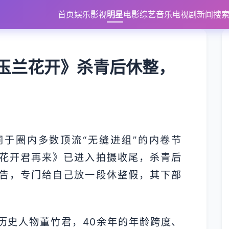
首页
娱乐
影视
明星
电影
综艺
音乐
电视剧
新闻
搜
玉兰花开》杀青后休整，
于圈内多数顶流“无缝进组”的内卷节
花开君再来》已进入拍摄收尾，杀青后
告，专门给自己放一段休整假，其下部
历史人物董竹君，40余年的年龄跨度、