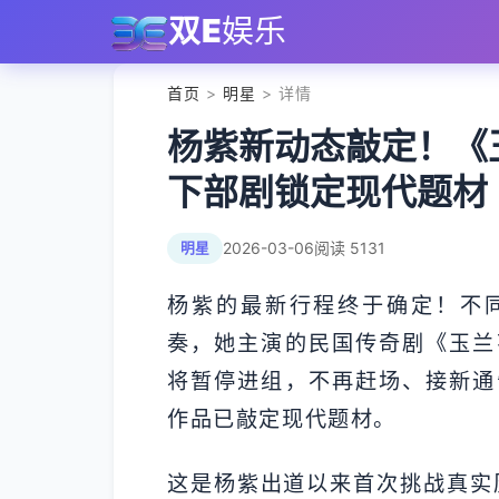
双E
娱乐
首页
>
明星
> 详情
杨紫新动态敲定！《
下部剧锁定现代题材
2026-03-06
阅读 5131
明星
杨紫的最新行程终于确定！不同
奏，她主演的民国传奇剧《玉兰
将暂停进组，不再赶场、接新通
作品已敲定现代题材。
这是杨紫出道以来首次挑战真实