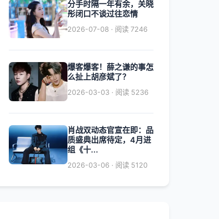
分手时隔一年有余，关晓
彤闭口不谈过往恋情
2026-07-08 · 阅读 7246
爆客爆客！薛之谦的事怎
么扯上胡彦斌了？
2026-03-03 · 阅读 5236
肖战双动态官宣在即：品
质盛典出席待定，4月进
组《十...
2026-03-06 · 阅读 5120