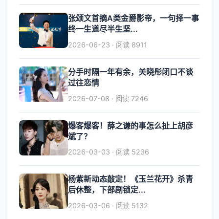
张颂文首摘A类金爵影帝，一句择一事
终一生道尽半生坚...
2026-06-23 · 阅读 8911
分手时隔一年有余，关晓彤闭口不谈
过往恋情
2026-07-08 · 阅读 7246
爆客爆客！薛之谦的事怎么扯上胡彦
斌了？
2026-03-03 · 阅读 5236
杨紫新动态敲定！《玉兰花开》杀青
后休整，下部剧锁定...
2026-03-06 · 阅读 5132