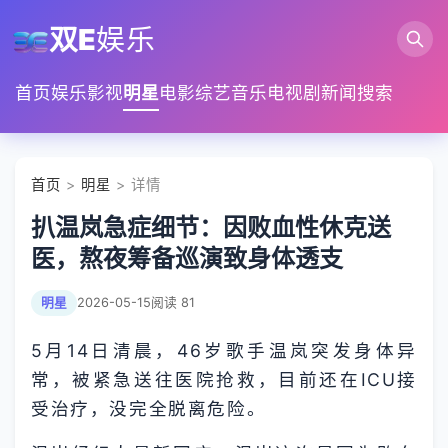
双E
娱乐
首页
娱乐
影视
明星
电影
综艺
音乐
电视剧
新闻
搜索
首页
>
明星
> 详情
扒温岚急症细节：因败血性休克送
医，熬夜筹备巡演致身体透支
明星
2026-05-15
阅读 81
5月14日清晨，46岁歌手温岚突发身体异
常，被紧急送往医院抢救，目前还在ICU接
受治疗，没完全脱离危险。