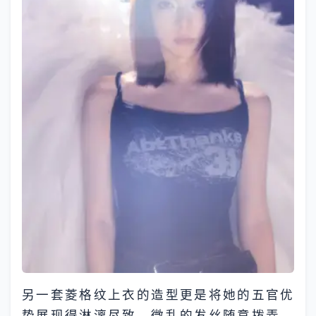
另一套菱格纹上衣的造型更是将她的五官优
势展现得淋漓尽致。微乱的发丝随意拨弄，