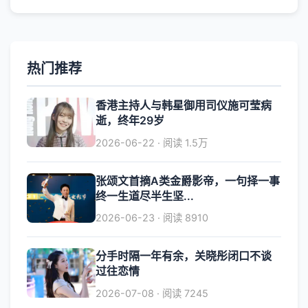
热门推荐
香港主持人与韩星御用司仪施可莹病
逝，终年29岁
2026-06-22 · 阅读 1.5万
张颂文首摘A类金爵影帝，一句择一事
终一生道尽半生坚...
2026-06-23 · 阅读 8910
分手时隔一年有余，关晓彤闭口不谈
过往恋情
2026-07-08 · 阅读 7245