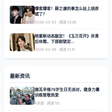
爆客爆客！薛之谦的事怎么扯上胡彦
斌了？
2026-03-03 · 阅读 5236
杨紫新动态敲定！《玉兰花开》杀青
后休整，下部剧锁定...
2026-03-06 · 阅读 5131
最新资讯
施瓦辛格79岁生日无派对，健身力量
训练致敬热爱
6天前 · 阅读 50