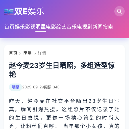
双E
娱乐
首页
娱乐
影视
明星
电影
综艺
音乐
电视剧
新闻
搜索
首页
>
明星
> 详情
赵今麦23岁生日晒照，多组造型惊
艳
明星
2025-09-29
阅读 340
昨天，赵今麦在社交平台晒出23岁生日写
真，瞬间引爆热搜。这组照片不仅记录了她
的生日喜悦，更像一场精心策划的时尚大
秀，让粉丝们直呼：“当年那个小女孩，真的