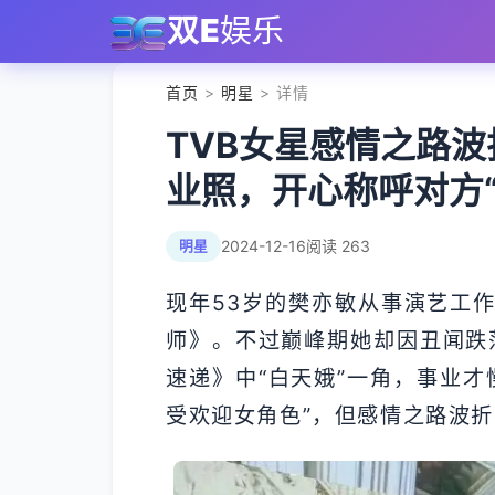
双E
娱乐
首页
>
明星
> 详情
TVB女星感情之路波
业照，开心称呼对方“
2024-12-16
阅读 263
明星
现年53岁的樊亦敏从事演艺工
师》。不过巅峰期她却因丑闻跌
速递》中“白天娥”一角，事业才
受欢迎女角色”，但感情之路波