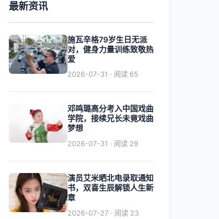
最新资讯
施瓦辛格79岁生日无派
对，健身力量训练致敬热
爱
2026-07-31 · 阅读 65
邓鸣璐高分考入中国戏曲
学院，接续兄长未竟戏曲
梦想
2026-07-31 · 阅读 29
演员艾米晒北电录取通知
书，双喜生辰解锁人生新
章
2026-07-27 · 阅读 23