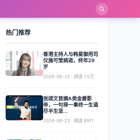
索
热门推荐
香港主持人与韩星御用司
仪施可莹病逝，终年29
岁
2026-06-22 · 阅读 1.5万
张颂文首摘A类金爵影
帝，一句择一事终一生道
尽半生坚...
2026-06-23 · 阅读 8911