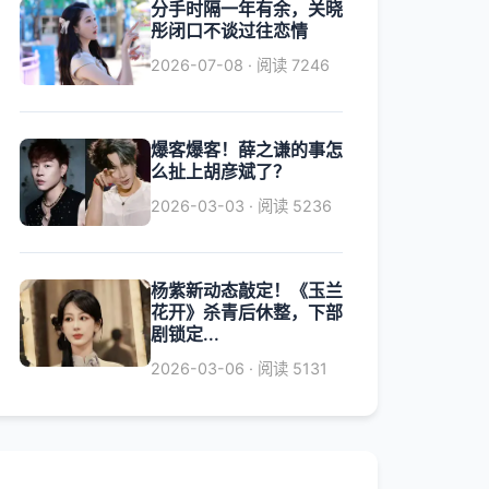
分手时隔一年有余，关晓
彤闭口不谈过往恋情
2026-07-08 · 阅读 7246
爆客爆客！薛之谦的事怎
么扯上胡彦斌了？
2026-03-03 · 阅读 5236
杨紫新动态敲定！《玉兰
花开》杀青后休整，下部
剧锁定...
2026-03-06 · 阅读 5131