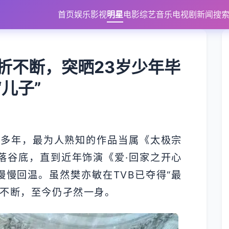
首页
娱乐
影视
明星
电影
综艺
音乐
电视剧
新闻
搜
折不断，突晒23岁少年毕
儿子”
作多年，最为人熟知的作品当属《太极宗
落谷底，直到近年饰演《爱·回家之开心
慢慢回温。虽然樊亦敏在TVB已夺得“最
折不断，至今仍孑然一身。