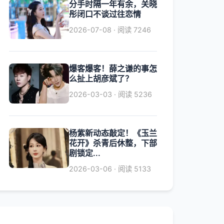
分手时隔一年有余，关晓
彤闭口不谈过往恋情
2026-07-08 · 阅读 7246
爆客爆客！薛之谦的事怎
么扯上胡彦斌了？
2026-03-03 · 阅读 5236
杨紫新动态敲定！《玉兰
花开》杀青后休整，下部
剧锁定...
2026-03-06 · 阅读 5133