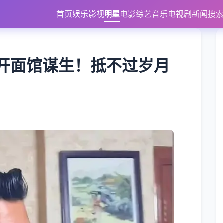
首页
娱乐
影视
明星
电影
综艺
音乐
电视剧
新闻
搜
兴开面馆谋生！抵不过岁月