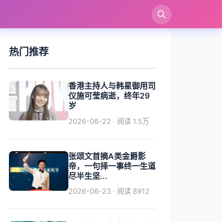
索
热门推荐
香港主持人与韩星御用司
仪施可莹病逝，终年29
岁
2026-06-22 · 阅读 1.5万
张颂文首摘A类金爵影
帝，一句择一事终一生道
尽半生坚...
2026-06-23 · 阅读 8912