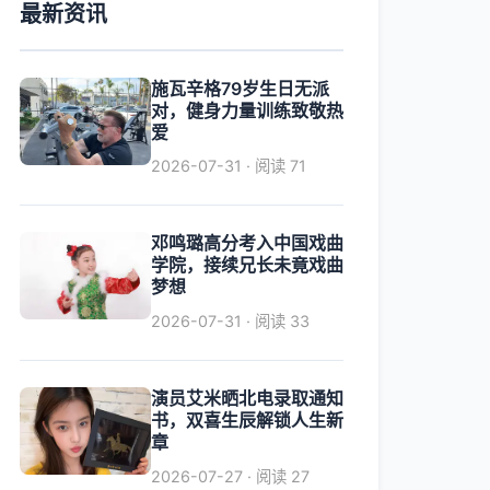
最新资讯
施瓦辛格79岁生日无派
对，健身力量训练致敬热
爱
2026-07-31 · 阅读 71
邓鸣璐高分考入中国戏曲
学院，接续兄长未竟戏曲
梦想
2026-07-31 · 阅读 33
演员艾米晒北电录取通知
书，双喜生辰解锁人生新
章
2026-07-27 · 阅读 27