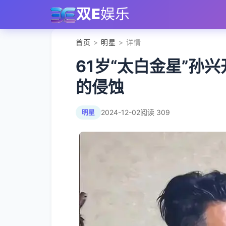
双E
娱乐
首页
>
明星
> 详情
61岁“太白金星”孙
的侵蚀
2024-12-02
阅读 309
明星