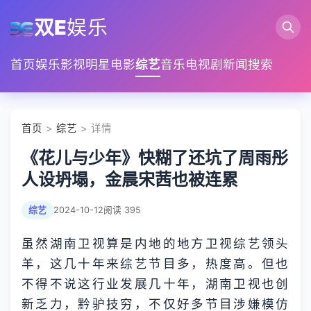
双E
娱乐
首页
娱乐
影视
明星
电影
综艺
音乐
电视剧
新闻
搜索
首页
>
综艺
> 详情
《花儿与少年》快糊了还坑了周雨彤
人设坍塌，金晨宋茜也被连累
综艺
2024-10-12
阅读 395
虽然湖南卫视算是内地的地方卫视综艺领头
羊，这几十年来综艺节目多，热度高。但也
不得不说这行业发展几十年，湖南卫视也创
新乏力，黔驴技穷，不仅好多节目涉嫌模仿