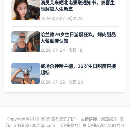
演员艾米晒北电录取通知书，双喜生
辰解锁人生新章
2026-07-27 · 阅读 23
哈兰德26岁生日游艇狂欢，烤肉甜品
大餐颠覆认知
2026-07-24 · 阅读 18
赛场杀神哈兰德，26岁生日甜度直接
超标
2026-07-22 · 阅读 23
Copyright©2022-2025 娱乐资讯门户 友情链接：
海藻娱乐
邮
箱：
349662720@qq.com
ICP备案号：
冀ICP备20017381号-1