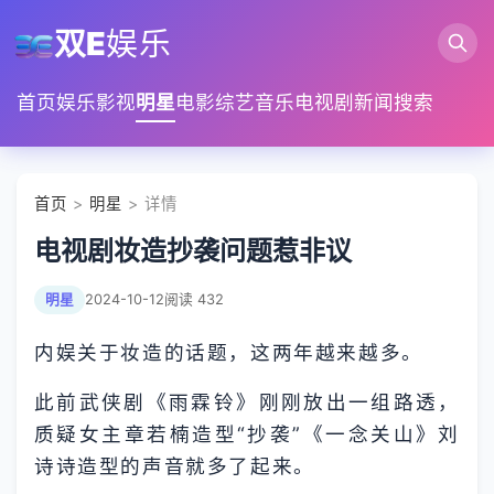
双E
娱乐
首页
娱乐
影视
明星
电影
综艺
音乐
电视剧
新闻
搜索
首页
>
明星
> 详情
电视剧妆造抄袭问题惹非议
明星
2024-10-12
阅读 432
内娱关于妆造的话题，这两年越来越多。
此前武侠剧《雨霖铃》刚刚放出一组路透，
质疑女主章若楠造型“抄袭”《一念关山》刘
诗诗造型的声音就多了起来。