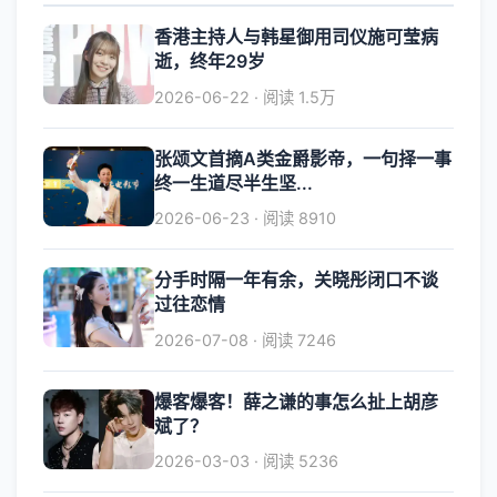
香港主持人与韩星御用司仪施可莹病
逝，终年29岁
2026-06-22 · 阅读 1.5万
张颂文首摘A类金爵影帝，一句择一事
终一生道尽半生坚...
2026-06-23 · 阅读 8910
分手时隔一年有余，关晓彤闭口不谈
过往恋情
2026-07-08 · 阅读 7246
爆客爆客！薛之谦的事怎么扯上胡彦
斌了？
2026-03-03 · 阅读 5236