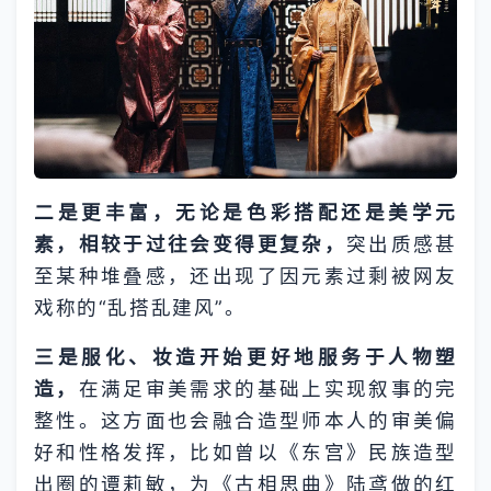
二是更丰富，无论是色彩搭配还是美学元
素，相较于过往会变得更复杂，
突出质感甚
至某种堆叠感，还出现了因元素过剩被网友
戏称的“乱搭乱建风”。
三是服化、妆造开始更好地服务于人物塑
造，
在满足审美需求的基础上实现叙事的完
整性。这方面也会融合造型师本人的审美偏
好和性格发挥，比如曾以《东宫》民族造型
出圈的谭莉敏，为《古相思曲》陆鸢做的红