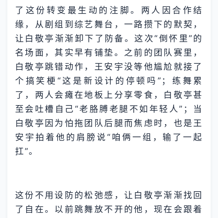
了这份转变最生动的注脚。两人因合作结
缘，从剧组到综艺舞台，一路攒下的默契，
让白敬亭渐渐卸下了防备。这次“倒怀里”的
名场面，其实早有铺垫。之前的团队赛里，
白敬亭跳错动作，王安宇没等他尴尬就接了
个搞笑梗“这是新设计的停顿吗”；练舞累
了，两人会瘫在地板上分享零食，白敬亭甚
至会吐槽自己“老胳膊老腿不如年轻人”；当
白敬亭因为怕拖团队后腿而焦虑时，也是王
安宇拍着他的肩膀说“咱俩一组，输了一起
扛”。
这份不用设防的松弛感，让白敬亭渐渐找回
了自在。以前跳舞放不开的他，现在会跟着