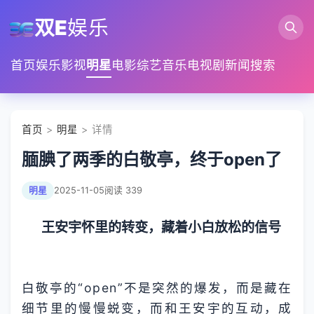
双E
娱乐
首页
娱乐
影视
明星
电影
综艺
音乐
电视剧
新闻
搜索
首页
>
明星
> 详情
腼腆了两季的白敬亭，终于open了
明星
2025-11-05
阅读 339
王安宇怀里的转变，藏着小白放松的信号
白敬亭的“open”不是突然的爆发，而是藏在
细节里的慢慢蜕变，而和王安宇的互动，成