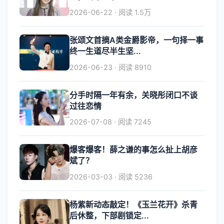
2026-06-22 · 阅读 1.5万
张颂文首摘A类金爵影帝，一句择一事
终一生道尽半生坚...
2026-06-23 · 阅读 8910
分手时隔一年有余，关晓彤闭口不谈
过往恋情
2026-07-08 · 阅读 7245
爆客爆客！薛之谦的事怎么扯上胡彦
斌了？
2026-03-03 · 阅读 5236
杨紫新动态敲定！《玉兰花开》杀青
后休整，下部剧锁定...