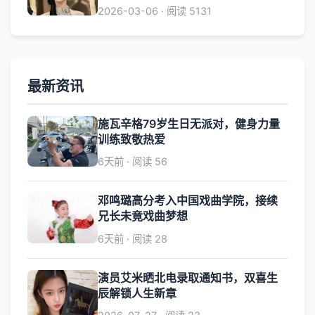
2026-03-06 · 阅读 5131
最新资讯
施瓦辛格79岁生日无派对，健身力量
训练致敬热爱
6天前 · 阅读 56
邓鸣璐高分考入中国戏曲学院，接续
兄长未竟戏曲梦想
6天前 · 阅读 28
演员艾米晒北电录取通知书，双喜生
辰解锁人生新章