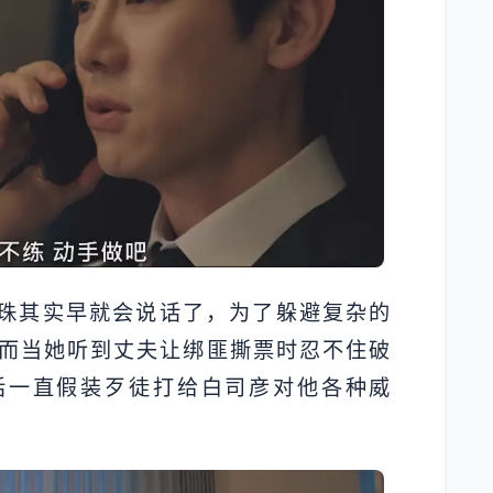
熙珠其实早就会说话了，为了躲避复杂的
而当她听到丈夫让绑匪撕票时忍不住破
话一直假装歹徒打给白司彦对他各种威