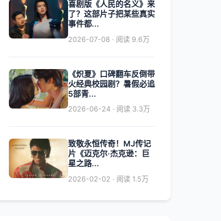
喜剧版《人民的名义》来
了？这部片子把某些真实
事件都...
2026-07-08 · 阅读 9.6万
《炽夏》口碑翻车反倒带
火经典校园剧？暑假必追
5部青...
2026-06-24 · 阅读 3.3万
致敬永恒传奇！MJ传记
片《迈克尔·杰克逊：巨
星之路...
2026-02-02 · 阅读 1.5万