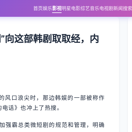
首页
娱乐
影视
明星
电影
综艺
音乐
电视剧
新闻
搜
们”向这部韩剧取取经，内
？
。
管的风口浪尖时，那边韩娱的一部被称作
的电话》也冲上了热搜。
加强霸总类微短剧的规范和管理，明确