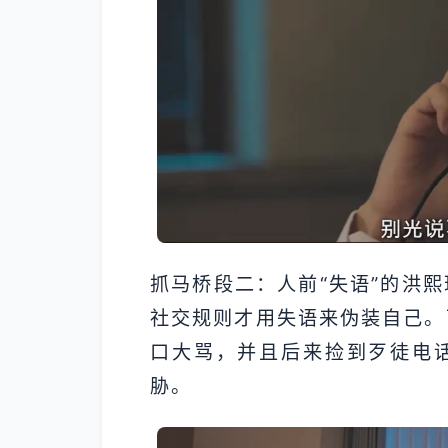
抓马桥段二：人前“失语”的洪
社交规则才用失语来伪装自己。
口大骂，并且后来捡到歹徒电
胁。