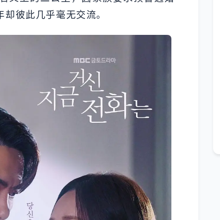
年却彼此几乎毫无交流。