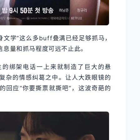
身文学”这么多buff叠满已经足够抓马，
信息量和抓马程度可远不止此。
主的绑架电话一上来就制造了巨大的悬
复杂的情感纠葛之中。让人大跌眼镜的
的回应“你要撕票就撕吧”，这波奇葩的