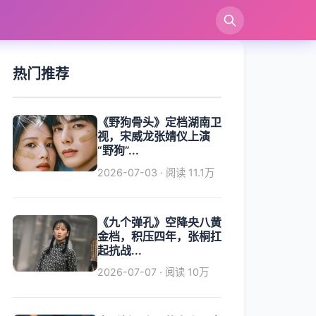
索
热门推荐
《野狗骨头》定档湖南卫
视，宋威龙张婧仪上演
“野狗”...
2026-07-03 · 阅读 11.1万
《九个弹孔》空降央八黄
金档，积压四年，张桐扛
起抗战...
2026-07-07 · 阅读 10万