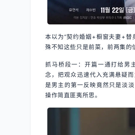
本以为“契约婚姻+橱窗夫妻+替
殊不知这些只是前菜，前两集的
抓马桥段一：开篇一通打给男
念，把观众迅速代入充满悬疑而
是男主的第一反映竟然只是淡淡
操作简直匪夷所思。