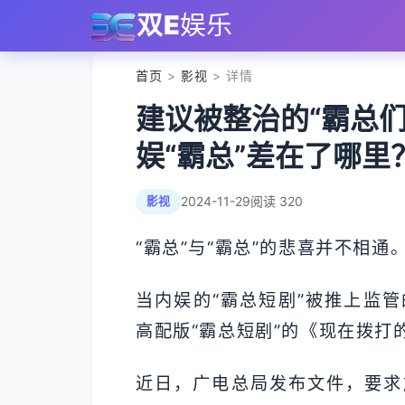
双E
娱乐
首页
>
影视
> 详情
建议被整治的“霸总
娱“霸总”差在了哪里
2024-11-29
阅读 320
影视
“霸总”与“霸总”的悲喜并不相通
当内娱的“霸总短剧”被推上监
高配版“霸总短剧”的《现在拨打
近日，广电总局发布文件，要求