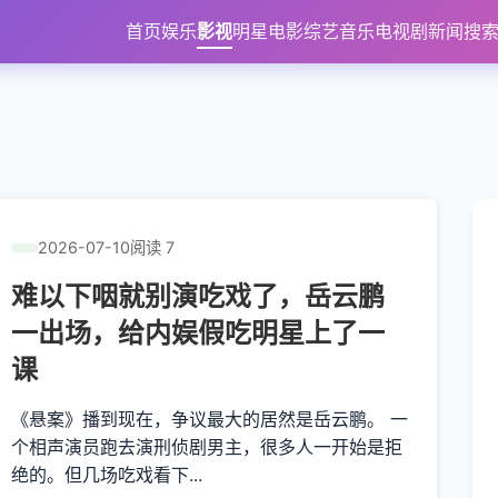
首页
娱乐
影视
明星
电影
综艺
音乐
电视剧
新闻
搜
2026-07-10
阅读 7
难以下咽就别演吃戏了，岳云鹏
一出场，给内娱假吃明星上了一
课
《悬案》播到现在，争议最大的居然是岳云鹏。 一
个相声演员跑去演刑侦剧男主，很多人一开始是拒
绝的。但几场吃戏看下...