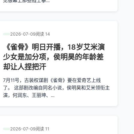
见银幕上那些战士攀...
2026-07-09
阅读 14
《雀骨》明日开播，18岁艾米演
少女是加分项，侯明昊的年龄差
却让人捏把汗
7月11号，古装权谋剧《雀骨》要在爱奇艺上线
了。 这部剧改编自同名小说，侯明昊和艾米领衔主
演，何润东、王丽坤、...
2026-07-09
阅读 11