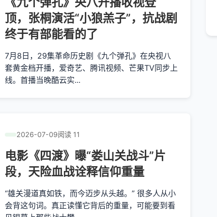
《九个弹孔》央八开播收视登
顶，张桐演活“小狼羔子”，抗战剧
终于有部能看的了
7月8日，29集革命历史剧《九个弹孔》在央视八
套黄金档开播，爱奇艺、腾讯视频、芒果TV同步上
线。首播当晚酷云实...
2026-07-09
阅读 11
电影《四渡》曝“娄山关战斗”片
段，天险血战诠释信仰重量
“雄关漫道真如铁，而今迈步从头越。” 很多人从小
会背这句词。真正读懂它背后的重量，可能要到看