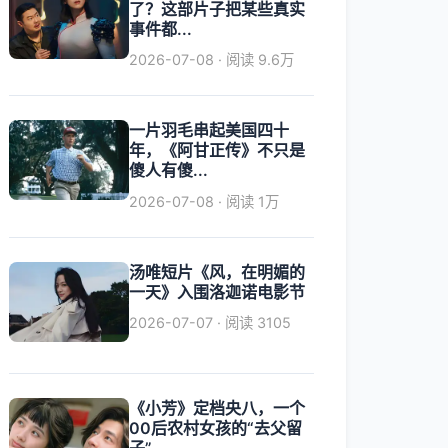
了？这部片子把某些真实
事件都...
2026-07-08 · 阅读 9.6万
一片羽毛串起美国四十
年，《阿甘正传》不只是
傻人有傻...
2026-07-08 · 阅读 1万
汤唯短片《风，在明媚的
一天》入围洛迦诺电影节
2026-07-07 · 阅读 3105
《小芳》定档央八，一个
00后农村女孩的“去父留
子”...