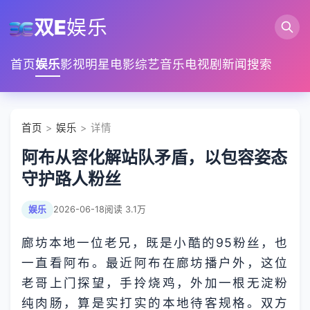
双E
娱乐
首页
娱乐
影视
明星
电影
综艺
音乐
电视剧
新闻
搜索
首页
>
娱乐
> 详情
阿布从容化解站队矛盾，以包容姿态
守护路人粉丝
娱乐
2026-06-18
阅读 3.1万
廊坊本地一位老兄，既是小酷的95粉丝，也
一直看阿布。最近阿布在廊坊播户外，这位
老哥上门探望，手拎烧鸡，外加一根无淀粉
纯肉肠，算是实打实的本地待客规格。双方