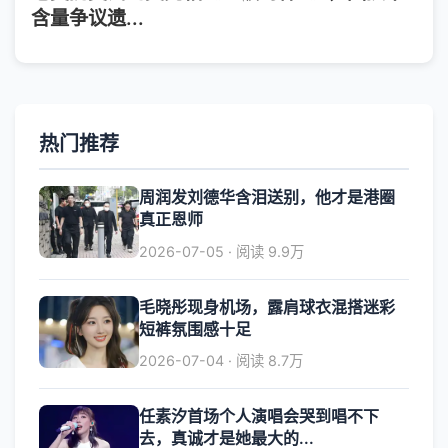
含量争议遗...
热门推荐
周润发刘德华含泪送别，他才是港圈
真正恩师
2026-07-05 · 阅读 9.9万
毛晓彤现身机场，露肩球衣混搭迷彩
短裤氛围感十足
2026-07-04 · 阅读 8.7万
任素汐首场个人演唱会哭到唱不下
去，真诚才是她最大的...