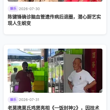
2026-07-30
娱乐
陈键锋确诊脑血管遗传病后退圈，潜心厨艺实
现人生蜕变
2026-07-31
娱乐
老莫携莫氏鸡煲亮相《一饭封神2》，因技术