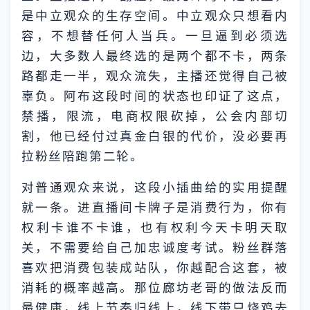
是中立观众的生存空间。中立观众只想看内
容，不想替任何人当兵。一旦逼到必须选
边，大多数人最终选的是两个都不卡，两条
路都走一半，观众流失，主播还觉得自己被
辜负。阿布这段时间的状态也印证了这点，
禁播，限流，电商权限砍掉，公会内部切
割，他已经付过真金白银的代价，没必要再
拉粉丝陪跑第二轮。
对普通观众来说，这段小插曲给的实用提醒
就一条。进直播间卡牌子是消费行为，你有
权利卡谁不卡谁，也有权利今天卡明天取
关，不需要给自己加忠诚度考试。粉丝群落
喜欢把消费包装成站队，你越配合这套，被
消耗的概率越高。那位廊坊老哥的做法反而
最健康，线上节奏归线上，线下带只烧鸡去