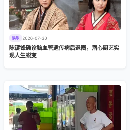
2026-07-30
娱乐
陈键锋确诊脑血管遗传病后退圈，潜心厨艺实
现人生蜕变