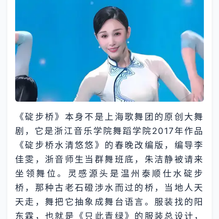
《碇步桥》本身不是上海歌舞团的原创大舞
剧，它是浙江音乐学院舞蹈学院2017年作品
《碇步桥水清悠悠》的春晚改编版，编导李
佳雯，浙音师生当群舞班底，朱洁静被请来
坐领舞位。灵感源头是温州泰顺仕水碇步
桥，那种古老石磴涉水而过的桥，当地人天
天走，舞把它抽象成舞台语言。服装找的阳
东霖，也就是《只此青绿》的服装总设计，