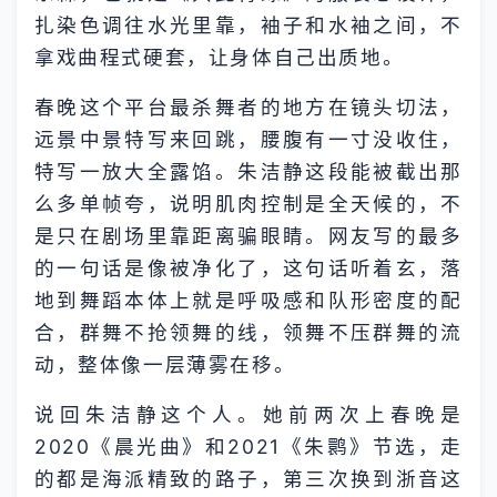
扎染色调往水光里靠，袖子和水袖之间，不
拿戏曲程式硬套，让身体自己出质地。
春晚这个平台最杀舞者的地方在镜头切法，
远景中景特写来回跳，腰腹有一寸没收住，
特写一放大全露馅。朱洁静这段能被截出那
么多单帧夸，说明肌肉控制是全天候的，不
是只在剧场里靠距离骗眼睛。网友写的最多
的一句话是像被净化了，这句话听着玄，落
地到舞蹈本体上就是呼吸感和队形密度的配
合，群舞不抢领舞的线，领舞不压群舞的流
动，整体像一层薄雾在移。
说回朱洁静这个人。她前两次上春晚是
2020《晨光曲》和2021《朱鹮》节选，走
的都是海派精致的路子，第三次换到浙音这