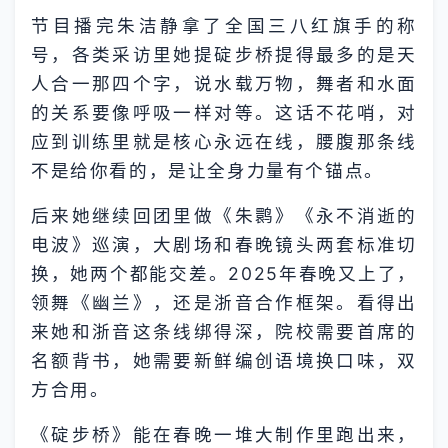
节目播完朱洁静拿了全国三八红旗手的称
号，各类采访里她提碇步桥提得最多的是天
人合一那四个字，说水载万物，舞者和水面
的关系要像呼吸一样对等。这话不花哨，对
应到训练里就是核心永远在线，腰腹那条线
不是给你看的，是让全身力量有个锚点。
后来她继续回团里做《朱鹮》《永不消逝的
电波》巡演，大剧场和春晚镜头两套标准切
换，她两个都能交差。2025年春晚又上了，
领舞《幽兰》，还是浙音合作框架。看得出
来她和浙音这条线绑得深，院校需要首席的
名额背书，她需要新鲜编创语境换口味，双
方合用。
《碇步桥》能在春晚一堆大制作里跑出来，