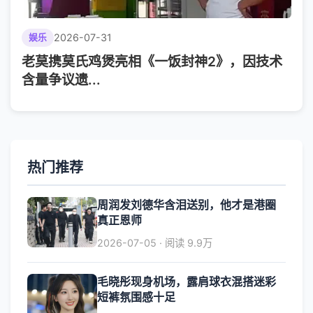
2026-07-31
娱乐
老莫携莫氏鸡煲亮相《一饭封神2》，因技术
含量争议遗...
热门推荐
周润发刘德华含泪送别，他才是港圈
真正恩师
2026-07-05 · 阅读 9.9万
毛晓彤现身机场，露肩球衣混搭迷彩
短裤氛围感十足