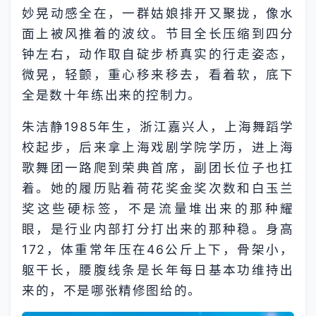
妙晃动感全在，一群姑娘排开又聚拢，像水
面上被风推着的波纹。节目全长压缩到四分
钟左右，动作取自碇步桥真实的行走姿态，
微晃，轻颤，重心移来移去，看着软，底下
全是数十年练出来的控制力。
朱洁静1985年生，浙江嘉兴人，上海舞蹈学
校起步，后来拿上海戏剧学院学历，进上海
歌舞团一路爬到荣典首席，副团长位子也扛
着。她的履历贴着荷花奖金奖次数和白玉兰
奖这些硬标签，不是流量堆出来的那种耀
眼，是行业内部打分打出来的那种稳。身高
172，体重常年压在46公斤上下，骨架小，
躯干长，腰腹线条是长年每日基本功维持出
来的，不是哪张精修图给的。