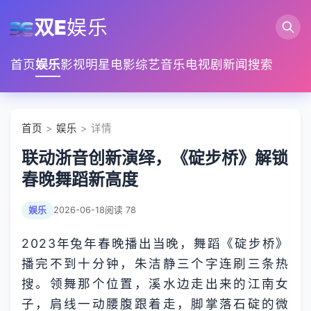
双E
娱乐
首页
娱乐
影视
明星
电影
综艺
音乐
电视剧
新闻
搜索
首页
>
娱乐
> 详情
联动浙音创新演绎，《碇步桥》解锁
春晚舞蹈新高度
娱乐
2026-06-18
阅读 78
2023年兔年春晚播出当晚，舞蹈《碇步桥》
播完不到十分钟，朱洁静三个字连刷三条热
搜。领舞那个位置，溪水边走出来的江南女
子，肩线一动腰腹跟着走，脚掌落石碇的微