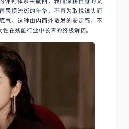
界的评判体系中撤回，转而深耕自身的文
再畏惧流逝的年华，不再为取悦镜头而
底气。这种由内而外散发的安定感，不
女性在残酷行业中长青的终极解药。