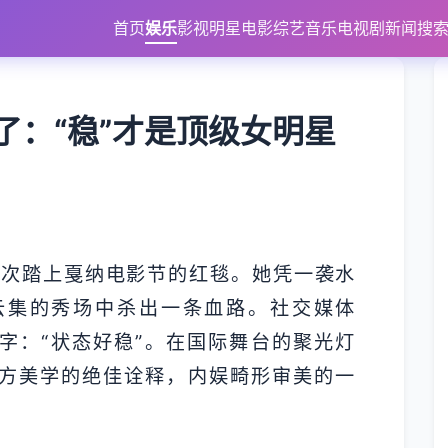
首页
娱乐
影视
明星
电影
综艺
音乐
电视剧
新闻
搜
了：“稳”才是顶级女明星
再次踏上戛纳电影节的红毯。她凭一袭水
云集的秀场中杀出一条血路。社交媒体
字：“状态好稳”。在国际舞台的聚光灯
方美学的绝佳诠释，内娱畸形审美的一