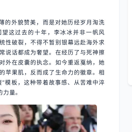
单薄的外貌赞美，而是对她历经岁月淘洗
回望这过去的十年，李冰冰并非一帆风
统性破裂，不得不暂别银幕远赴海外求
常说话都成为奢望。在经历了与死神擦
对外在皮囊的执念。如今重返戛纳，她
的苹果肌，反而成了生命力的徽章。相
瘦”模板，这种带着故事感、从苦难中淬
的力量。