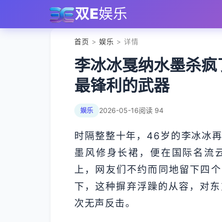
双E
娱乐
首页
>
娱乐
> 详情
李冰冰戛纳水墨杀疯
最锋利的武器
2026-05-16
阅读 94
娱乐
时隔整整十年，46岁的李冰冰
墨风修身长裙，便在国际名流
上，网友们不约而同地留下四个
下，这种摒弃浮躁的从容，对东
次无声反击。