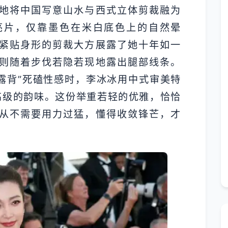
地将中国写意山水与西式立体剪裁融为
亮片，仅靠墨色在米白底色上的自然晕
紧贴身形的剪裁大方展露了她十年如一
则随着步伐若隐若现地露出腿部线条。
大露背”死磕性感时，李冰冰用中式审美特
更高级的韵味。这份举重若轻的优雅，恰恰
从不需要用力过猛，懂得收敛锋芒，才