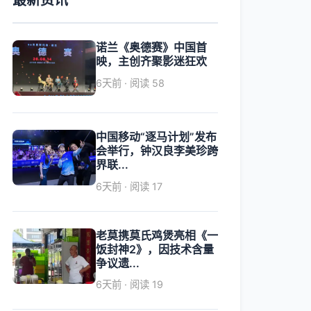
最新资讯
诺兰《奥德赛》中国首
映，主创齐聚影迷狂欢
6天前 · 阅读 58
中国移动“逐马计划”发布
会举行，钟汉良李美珍跨
界联...
6天前 · 阅读 17
老莫携莫氏鸡煲亮相《一
饭封神2》，因技术含量
争议遗...
6天前 · 阅读 19