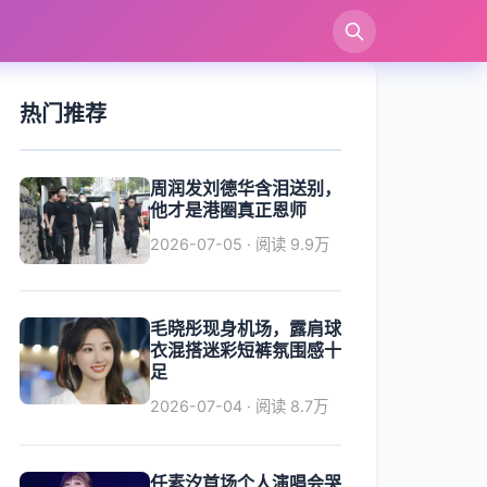
索
热门推荐
周润发刘德华含泪送别，
他才是港圈真正恩师
2026-07-05 · 阅读 9.9万
毛晓彤现身机场，露肩球
衣混搭迷彩短裤氛围感十
足
2026-07-04 · 阅读 8.7万
任素汐首场个人演唱会哭