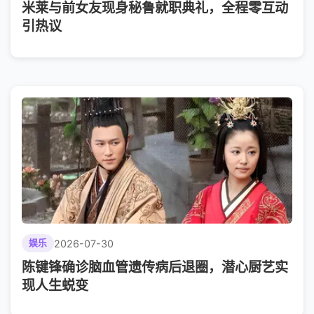
米莱与前女友现身秘鲁就职典礼，全程零互动
引热议
2026-07-30
娱乐
陈键锋确诊脑血管遗传病后退圈，潜心厨艺实
现人生蜕变