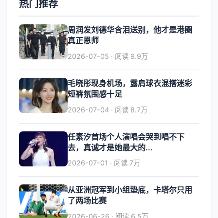
热门推荐
周润发刘德华含泪送别，他才是港圈
真正恩师
2026-07-05 · 阅读 9.9万
毛晓彤现身机场，露肩球衣混搭迷彩
短裤氛围感十足
2026-07-04 · 阅读 8.7万
任素汐首场个人演唱会哭到唱不下
去，真诚才是她最大的...
2026-07-01 · 阅读 7万
从亚洲冠军到小组垫底，卡塔尔只用
了两场比赛
2026-06-26 · 阅读 6.5万