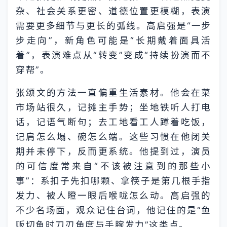
杂、社会关系更密、道德位置更模糊，表演
需要更多细节与更长的弧线。高启强是“一步
步走向”，新角色可能是“长期戴着面具活
着”，表演难点从“转变”变成“持续扮演而不
穿帮”。
张颂文的方法一直偏重生活素材。他会在菜
市场站很久，记摊主手势；坐地铁听人打电
话，记语气断句；去工地看工人蹲着吃饭，
记肩怎么塌、碗怎么端。这些习惯在他闭关
期并未停下，反而更系统。他提到过，演员
的可信度常来自“不该被注意到的那些小
事”：系扣子先扣哪颗、拿筷子是第几根手指
发力、被人瞪一眼后喉咙怎么动。高启强的
不少名场面，观众记住台词，他记住的是“鱼
贩切鱼时刀刃角度与手腕发力”这类点。