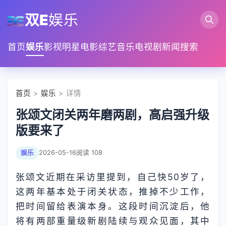
双E
娱乐
首页
娱乐
影视
明星
电影
综艺
音乐
电视剧
新闻
搜索
首页
>
娱乐
> 详情
张颂文闭关两年磨两剧，高启强升级
版要来了
娱乐
2026-05-16
阅读 108
张颂文近期在采访里提到，自己快50岁了，
这两年基本处于闭关状态，推掉不少工作，
把时间留给表演本身。这段时间沉淀后，他
将有两部重量级新剧陆续与观众见面，其中