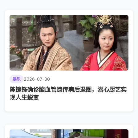
2026-07-30
娱乐
陈键锋确诊脑血管遗传病后退圈，潜心厨艺实
现人生蜕变