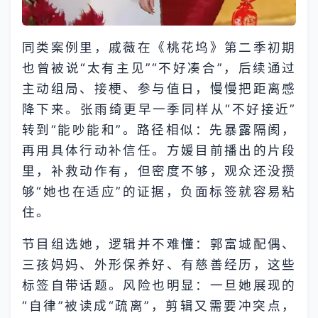
同类案例里，戚薇在《桃花坞》第二季初期
也曾被说“太有主见”“不好凑合”，后续通过
主动组局、接梗、参与值日，慢慢把距离感
降下来。张雨绮更早一季同样从“不好接近”
转到“能吵能和”。路径相似：先暴露隔阂，
再用具体行动补信任。方媛目前播出的片段
里，补救动作有，但密度不够，观众还没攒
够“她也在适应”的证据，负面标签就容易粘
住。
节目组选她，逻辑并不难懂：郭富城配偶、
三孩妈妈、外形保养好、有慈善经历，这些
标签自带话题。风险也明显：一旦她展现的
“自律”被读成“疏离”，剪辑又需要冲突点，