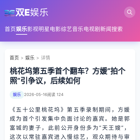
双E
娱乐
首页
娱乐
影视
明星
电影
综艺
音乐
电视剧
新闻
搜索
首页
>
娱乐
> 详情
桃花坞第五季首个翻车？方媛“拍个
照”引争议，后续如何
娱乐
2026-05-16
阅读 124
《五十公里桃花坞》第五季录制期间，方媛
成为首个引发集中负面讨论的嘉宾。她是郭
富城的妻子，此前公开身份多为“天王嫂”，
这次以常驻嘉宾进入慢综艺，观众期待与审