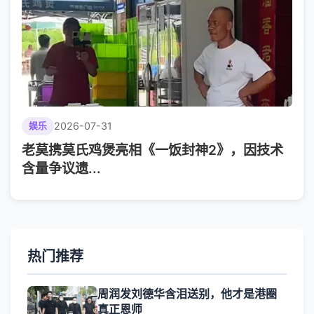
2026-07-31
娱乐
老莫携莫氏鸡煲亮相《一饭封神2》，因技术
含量争议遗...
热门推荐
周润发刘德华含泪送别，他才是港圈
真正恩师