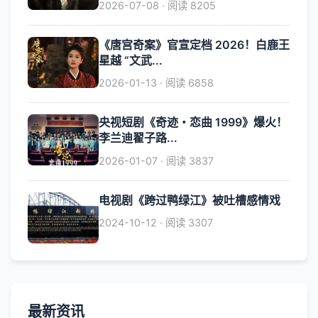
2026-07-08 · 阅读 8205
《唐宫奇案》官宣定档 2026！白鹿王
星越 “文武...
2026-01-13 · 阅读 6858
央视短剧《奇迹・恋曲 1999》爆火！
李兰迪翟子路...
2026-01-07 · 阅读 3837
电视剧《跨过鸭绿江》被吐槽感情戏
2024-10-12 · 阅读 3307
最新资讯