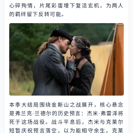
心碎殉情，片尾彩蛋埋下复活玄机，为两人
的羁绊留下反转可能。
本季大结局围绕金斯山之战展开，核心悬念
是弗兰克·兰德尔的历史预言：杰米·弗雷泽将
死于这场战役。战斗平息后，杰米与克莱尔
短暂庆祝预言落空，以为能相守余生。克莱