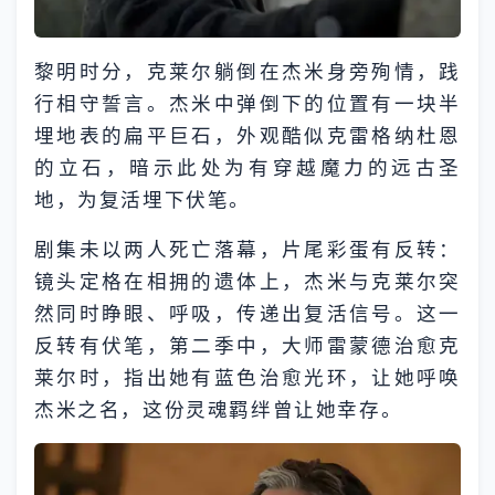
黎明时分，克莱尔躺倒在杰米身旁殉情，践
行相守誓言。杰米中弹倒下的位置有一块半
埋地表的扁平巨石，外观酷似克雷格纳杜恩
的立石，暗示此处为有穿越魔力的远古圣
地，为复活埋下伏笔。
剧集未以两人死亡落幕，片尾彩蛋有反转：
镜头定格在相拥的遗体上，杰米与克莱尔突
然同时睁眼、呼吸，传递出复活信号。这一
反转有伏笔，第二季中，大师雷蒙德治愈克
莱尔时，指出她有蓝色治愈光环，让她呼唤
杰米之名，这份灵魂羁绊曾让她幸存。