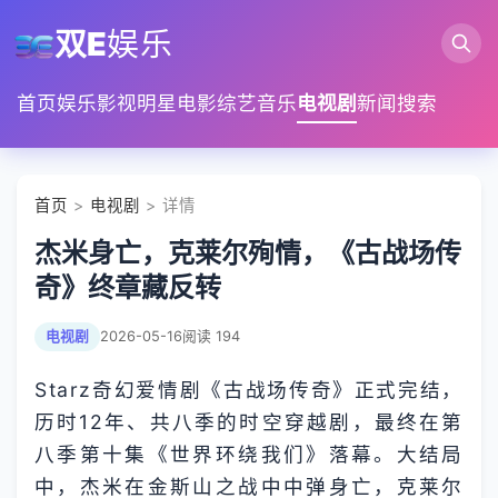
双E
娱乐
首页
娱乐
影视
明星
电影
综艺
音乐
电视剧
新闻
搜索
首页
>
电视剧
> 详情
杰米身亡，克莱尔殉情，《古战场传
奇》终章藏反转
电视剧
2026-05-16
阅读 194
Starz奇幻爱情剧《古战场传奇》正式完结，
历时12年、共八季的时空穿越剧，最终在第
八季第十集《世界环绕我们》落幕。大结局
中，杰米在金斯山之战中中弹身亡，克莱尔