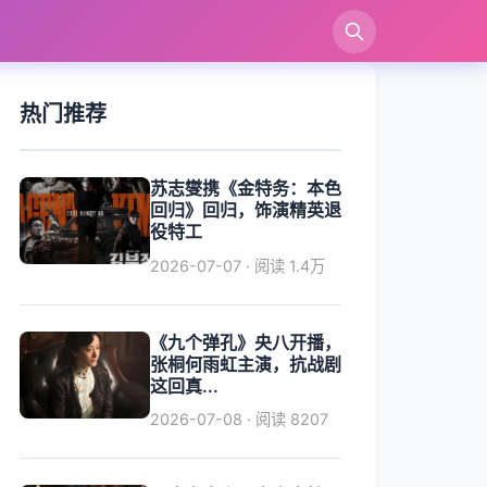
索
热门推荐
苏志燮携《金特务：本色
回归》回归，饰演精英退
役特工
2026-07-07 · 阅读 1.4万
《九个弹孔》央八开播，
张桐何雨虹主演，抗战剧
这回真...
2026-07-08 · 阅读 8207