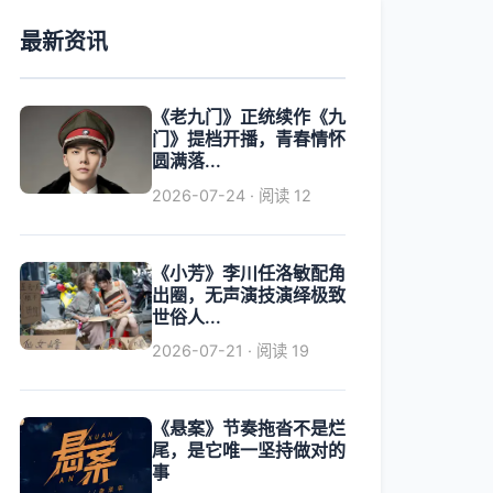
最新资讯
《老九门》正统续作《九
门》提档开播，青春情怀
圆满落...
2026-07-24 · 阅读 12
《小芳》李川任洛敏配角
出圈，无声演技演绎极致
世俗人...
2026-07-21 · 阅读 19
《悬案》节奏拖沓不是烂
尾，是它唯一坚持做对的
事