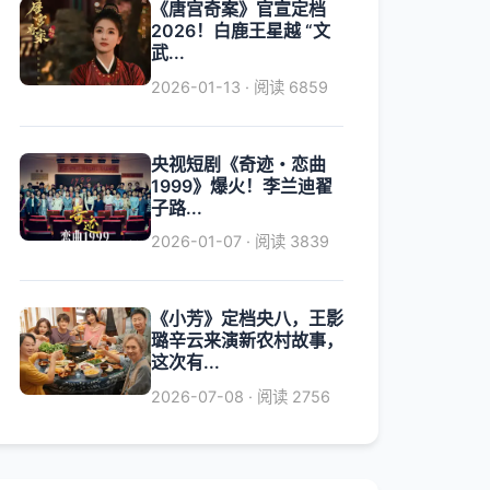
《唐宫奇案》官宣定档
2026！白鹿王星越 “文
武...
2026-01-13 · 阅读 6859
央视短剧《奇迹・恋曲
1999》爆火！李兰迪翟
子路...
2026-01-07 · 阅读 3839
《小芳》定档央八，王影
璐辛云来演新农村故事，
这次有...
2026-07-08 · 阅读 2756