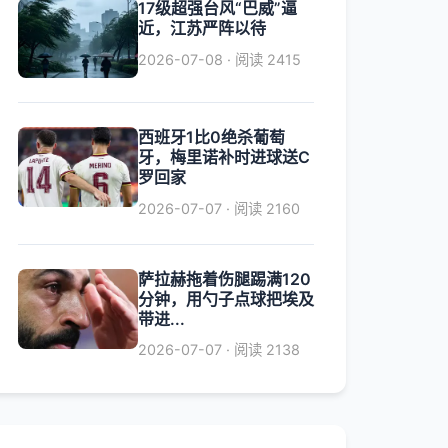
17级超强台风“巴威”逼
近，江苏严阵以待
2026-07-08 · 阅读 2415
西班牙1比0绝杀葡萄
牙，梅里诺补时进球送C
罗回家
2026-07-07 · 阅读 2160
萨拉赫拖着伤腿踢满120
分钟，用勺子点球把埃及
带进...
2026-07-07 · 阅读 2138