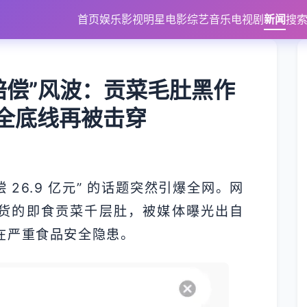
首页
娱乐
影视
明星
电影
综艺
音乐
电视剧
新闻
搜
价赔偿”风波：贡菜毛肚黑作
全底线再被击穿
赔偿 26.9 亿元” 的话题突然引爆全网。网
带货的即食贡菜千层肚，被媒体曝光出自
在严重食品安全隐患。