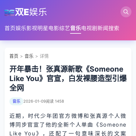
双E
娱乐
首页
娱乐
影视
明星
电影
综艺
音乐
电视剧
新闻
搜索
首页
>
音乐
> 详情
开年暴击！张真源新歌《Someone
Like You》官宣，白发裸腰造型引爆
全网
音乐
2026-01-09
阅读 1458
近期，时代少年团官方微博和张真源个人微
博同步官宣了他的全新个人单曲《Someone
Like You》，还配了一句意味深长的文案