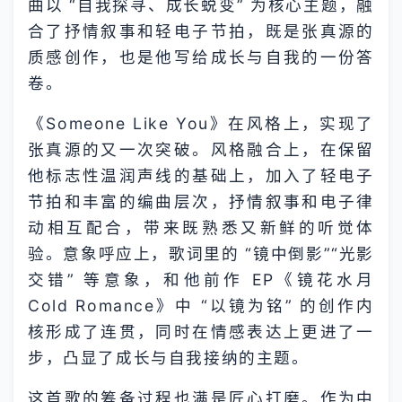
曲以 “自我探寻、成长蜕变” 为核心主题，融
合了抒情叙事和轻电子节拍，既是张真源的
质感创作，也是他写给成长与自我的一份答
卷。
《Someone Like You》在风格上，实现了
张真源的又一次突破。风格融合上，在保留
他标志性温润声线的基础上，加入了轻电子
节拍和丰富的编曲层次，抒情叙事和电子律
动相互配合，带来既熟悉又新鲜的听觉体
验。意象呼应上，歌词里的 “镜中倒影”“光影
交错” 等意象，和他前作 EP《镜花水月
Cold Romance》中 “以镜为铭” 的创作内
核形成了连贯，同时在情感表达上更进了一
步，凸显了成长与自我接纳的主题。
这首歌的筹备过程也满是匠心打磨。作为中