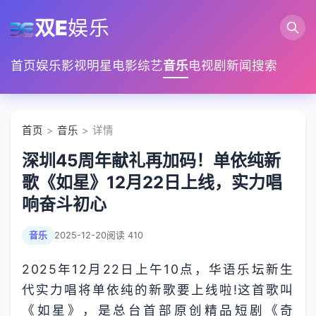
双E
娱乐
首页
娱乐
影视
明星
电影
综艺
音乐
电视剧
新闻
搜索
首页
>
音乐
> 详情
深圳45周年献礼再加码！单依纯新
歌《如星》12月22日上线，实力唱
响奋斗初心
音乐
2025-12-20
阅读 410
2025年12月22日上午10点，华语乐坛新生
代实力唱将单依纯的新歌要上线啦!这首歌叫
《如星》，是总台首部原创精品短剧《奇