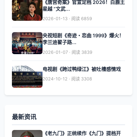
《唐宫奇案》官宣定档 2026！白鹿王
星越 “文武...
2026-01-13 · 阅读 6859
央视短剧《奇迹・恋曲 1999》爆火！
李兰迪翟子路...
2026-01-07 · 阅读 3839
电视剧《跨过鸭绿江》被吐槽感情戏
2024-10-12 · 阅读 3308
最新资讯
《老九门》正统续作《九门》提档开