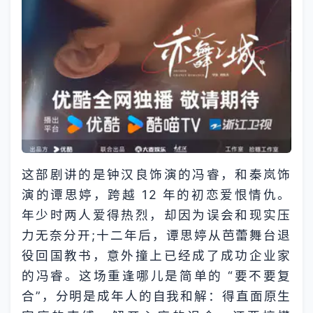
这部剧讲的是钟汉良饰演的冯睿，和秦岚饰
演的谭思婷，跨越 12 年的初恋爱恨情仇。
年少时两人爱得热烈，却因为误会和现实压
力无奈分开;十二年后，谭思婷从芭蕾舞台退
役回国教书，意外撞上已经成了成功企业家
的冯睿。这场重逢哪儿是简单的 “要不要复
合”，分明是成年人的自我和解：得直面原生