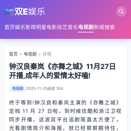
双E
娱乐
首页
娱乐
影视
明星
电影
综艺
音乐
电视剧
新闻
搜索
首页
>
电视剧
> 详情
钟汉良秦岚《亦舞之城》11月27日
开播,成年人的爱情太好嗑!
电视剧
2025-11-25
阅读 354
终于等到!钟汉良和秦岚主演的《亦舞之城》
定档 11 月 27 日啦，到时候优酷和浙江卫视
同步开播，这波双平台追剧简直太方便了，
光看剧情简介和海报，就已经狠狠期待住，