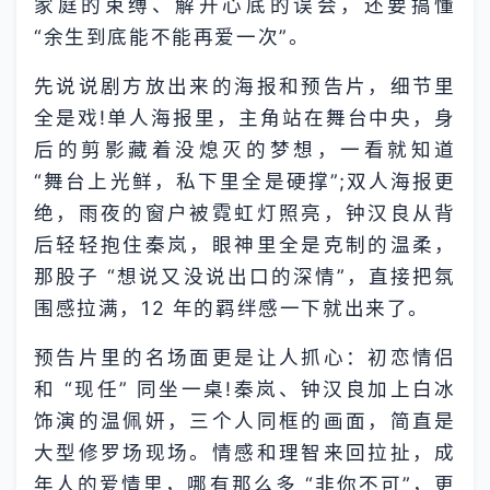
家庭的束缚、解开心底的误会，还要搞懂
“余生到底能不能再爱一次”。​
先说说剧方放出来的海报和预告片，细节里
全是戏!单人海报里，主角站在舞台中央，身
后的剪影藏着没熄灭的梦想，一看就知道
“舞台上光鲜，私下里全是硬撑”;双人海报更
绝，雨夜的窗户被霓虹灯照亮，钟汉良从背
后轻轻抱住秦岚，眼神里全是克制的温柔，
那股子 “想说又没说出口的深情”，直接把氛
围感拉满，12 年的羁绊感一下就出来了。​
预告片里的名场面更是让人抓心：初恋情侣
和 “现任” 同坐一桌!秦岚、钟汉良加上白冰
饰演的温佩妍，三个人同框的画面，简直是
大型修罗场现场。情感和理智来回拉扯，成
年人的爱情里，哪有那么多 “非你不可”，更