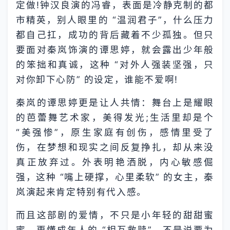
定做!钟汉良演的冯睿，表面是冷静克制的都
市精英，别人眼里的 “温润君子”，什么压力
都自己扛，成功的背后藏着不少孤独。但只
要面对秦岚饰演的谭思婷，就会露出少年般
的笨拙和真诚，这种 “对外人强装坚强，只
对你卸下心防” 的设定，谁能不爱啊!​
秦岚的谭思婷更是让人共情：舞台上是耀眼
的芭蕾舞艺术家，美得发光;生活里却是个
“美强惨”，原生家庭有创伤，感情里受了
伤，在梦想和现实之间反复挣扎，却从来没
真正放弃过。外表明艳洒脱，内心敏感倔
强，这种 “嘴上硬撑，心里柔软” 的女主，秦
岚演起来肯定特别有代入感。​
而且这部剧的爱情，不只是小年轻的甜甜蜜
蜜，更懂成年人的 “相互救赎”。不是说要为