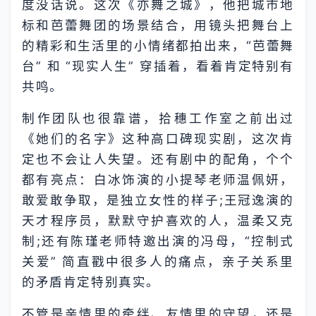
度没话说。这次《亦舞之城》，他把城市地
标和芭蕾舞团的场景结合，用镜头把舞台上
的精彩和生活里的小情绪都拍出来，“芭蕾舞
台” 和 “现实人生” 穿插着，看着肯定特别有
共鸣。​
制作团队也很靠谱，拾穗工作室之前出过
《她们的名字》这种高口碑现实剧，这次肯
定也不会让人失望。还有剧中的配角，个个
都有亮点：白冰饰演的小提琴老师温佩妍，
敢爱敢争取，是独立女性的样子;王冠逸演的
天才程序员，默默守护喜欢的人，温柔又克
制;还有陈瑾老师特邀出演的冯母，“控制式
关爱” 简直戳中很多人的痛点，亲子关系里
的矛盾肯定特别真实。​
不管是亲情里的牵绊、友情里的守望，还是