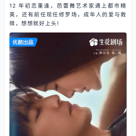
12 年初恋重逢，芭蕾舞艺术家遇上都市精
英，还有前任现任修罗场，成年人的爱与救
赎，想想就好上头!​