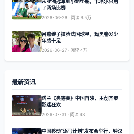
从亚洲冠军到小组垫底，卡塔尔只用
了两场比赛
2026-06-26 · 阅读 6.5万
吕燕继子撞脸法国球星，黝黑卷发少
年感十足
2026-06-27 · 阅读 4万
最新资讯
诺兰《奥德赛》中国首映，主创齐聚
影迷狂欢
2026-07-31 · 阅读 93
中国移动“逐马计划”发布会举行，钟汉