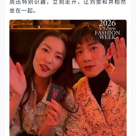
周迅特别识趣，立刻走开，让刘雯和井柏然
坐在一起。