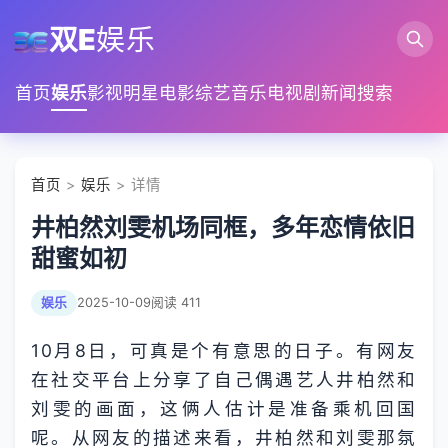
双E
娱乐
首页
娱乐
影视
明星
电影
综艺
音乐
电视剧
新闻
搜索
首页
>
娱乐
> 详情
井柏然刘雯机场同框，多年恋情依旧
甜蜜如初
娱乐
2025-10-09
阅读 411
10月8日，可真是个有意思的日子。有网友
在社交平台上分享了自己偶遇艺人井柏然和
刘雯的画面，这俩人估计是准备乘机回国
呢。从网友的描述来看，井柏然和刘雯那氛