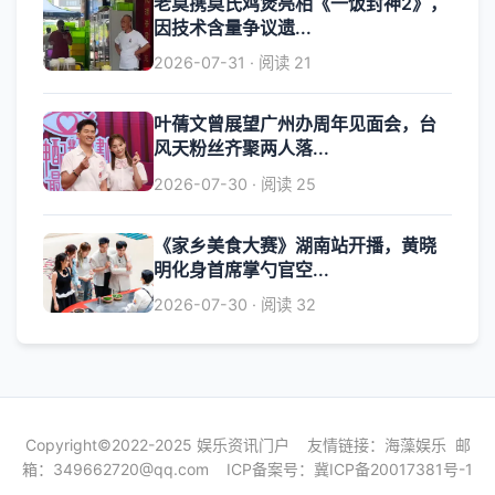
老莫携莫氏鸡煲亮相《一饭封神2》，
因技术含量争议遗...
2026-07-31 · 阅读 21
叶蒨文曾展望广州办周年见面会，台
风天粉丝齐聚两人落...
2026-07-30 · 阅读 25
《家乡美食大赛》湖南站开播，黄晓
明化身首席掌勺官空...
2026-07-30 · 阅读 32
Copyright©2022-2025 娱乐资讯门户 友情链接：
海藻娱乐
邮
箱：
349662720@qq.com
ICP备案号：
冀ICP备20017381号-1