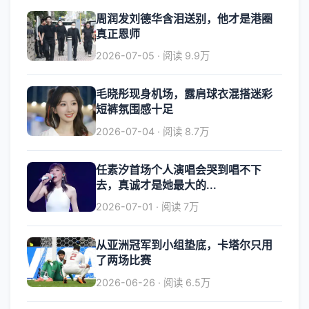
周润发刘德华含泪送别，他才是港圈
真正恩师
2026-07-05 · 阅读 9.9万
毛晓彤现身机场，露肩球衣混搭迷彩
短裤氛围感十足
2026-07-04 · 阅读 8.7万
任素汐首场个人演唱会哭到唱不下
去，真诚才是她最大的...
2026-07-01 · 阅读 7万
从亚洲冠军到小组垫底，卡塔尔只用
了两场比赛
2026-06-26 · 阅读 6.5万