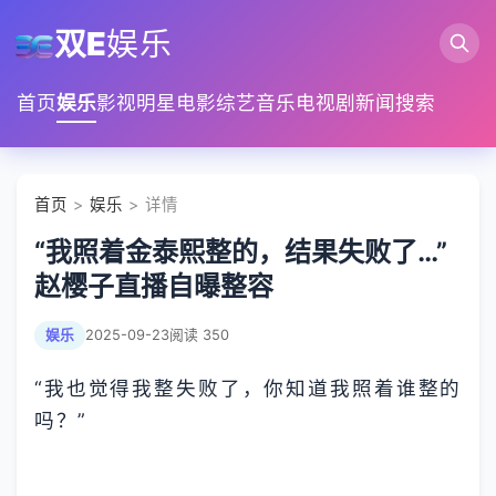
双E
娱乐
首页
娱乐
影视
明星
电影
综艺
音乐
电视剧
新闻
搜索
首页
>
娱乐
> 详情
“我照着金泰熙整的，结果失败了…”
赵樱子直播自曝整容
娱乐
2025-09-23
阅读 350
“我也觉得我整失败了，你知道我照着谁整的
吗？”