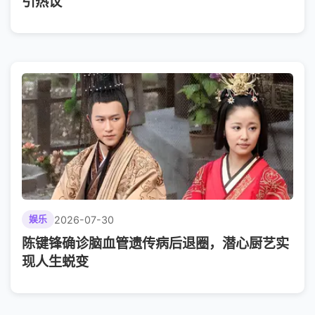
引热议
2026-07-30
娱乐
陈键锋确诊脑血管遗传病后退圈，潜心厨艺实
现人生蜕变