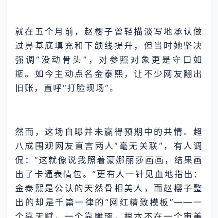
就在五个月前，赵樱子曾轻描淡写地承认做
过鼻基底填充和下颌线提升，但当时她坚决
强调“没动骨头”，对参照对象更是守口如
瓶。如今主动点名金泰熙，让不少网友翻出
旧账，直呼“打脸现场”。
然而，这场自曝并未赢得预期中的共情。超
八成围观网友直言两人“毫无关联”，有人调
侃：“这就像说我照着蒙娜丽莎画画，结果画
出了卡通表情包。”更有人一针见血地指出：
金泰熙是公认的天然骨相美人，而赵樱子整
出的却是千篇一律的“网红精致模板”——一
个靠天赋，一个靠雕琢，根本不在一个审美