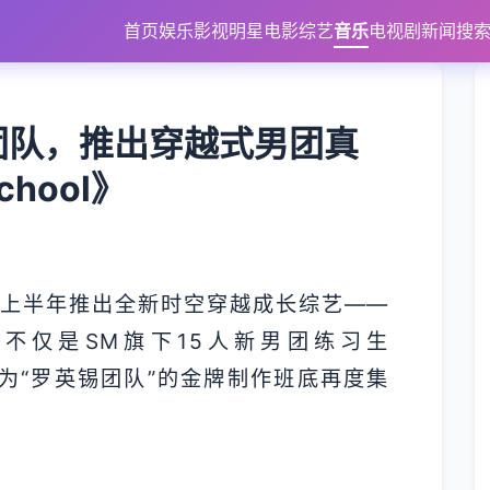
首页
娱乐
影视
明星
电影
综艺
音乐
电视剧
新闻
搜
团队，推出穿越式男团真
chool》
年上半年推出全新时空穿越成长综艺——
》。这不仅是SM旗下15人新男团练习生
称为“罗英锡团队”的金牌制作班底再度集