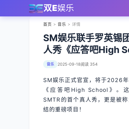
双E
娱乐
首页
>
音乐
> 详情
SM娱乐联手罗英锡
人秀《应答吧High S
2025-09-18
阅读 354
音乐
SM娱乐正式官宣，将于2026
《应答吧High School
SMTR⁠的首个真人秀，更是被
结的重磅项目！