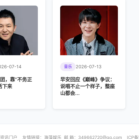
026-07-14
2026-07-13
音乐
团，靠“不务正
早安回应《巅峰》争议：
活下来
说唱不止一个样子，整座
山都会...
5 娱乐资讯门户 友情链接：
海藻娱乐
邮 箱：
349662720@qq.com
ICP备