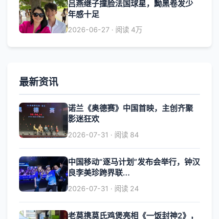
吕燕继子撞脸法国球星，黝黑卷发少
年感十足
2026-06-27 · 阅读 4万
最新资讯
诺兰《奥德赛》中国首映，主创齐聚
影迷狂欢
2026-07-31 · 阅读 84
中国移动“逐马计划”发布会举行，钟汉
良李美珍跨界联...
2026-07-31 · 阅读 24
老莫携莫氏鸡煲亮相《一饭封神2》，