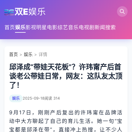
双E
娱乐
首页
娱乐
影视
明星
电影
综艺
音乐
电视剧
新闻
搜索
首页
>
娱乐
> 详情
邱泽成“带娃天花板”？许玮甯产后首
谈老公带娃日常，网友：这队友太顶
了！
娱乐
2025-09-18
阅读 314
9月17日，刚刚产后复出的许玮甯在品牌活
动中大方聊起了自己的育儿生活。她一句“宝
宝都是邱泽在带”，直接冲上热搜，让不少人