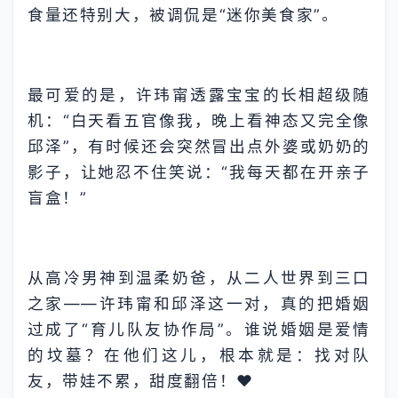
食量还特别大，被调侃是“迷你美食家”。
最可爱的是，许玮甯透露宝宝的长相超级随
机：“白天看五官像我，晚上看神态又完全像
邱泽”，有时候还会突然冒出点外婆或奶奶的
影子，让她忍不住笑说：“我每天都在开亲子
盲盒！”
从高冷男神到温柔奶爸，从二人世界到三口
之家——许玮甯和邱泽这一对，真的把婚姻
过成了“育儿队友协作局”。谁说婚姻是爱情
的坟墓？在他们这儿，根本就是：找对队
友，带娃不累，甜度翻倍！❤️