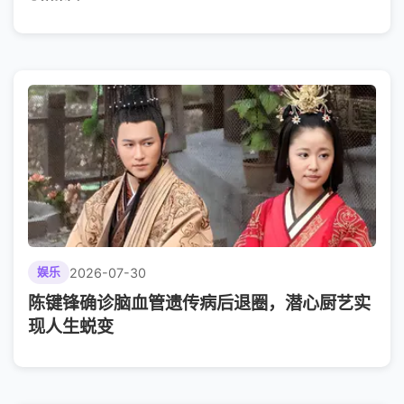
2026-07-30
娱乐
陈键锋确诊脑血管遗传病后退圈，潜心厨艺实
现人生蜕变