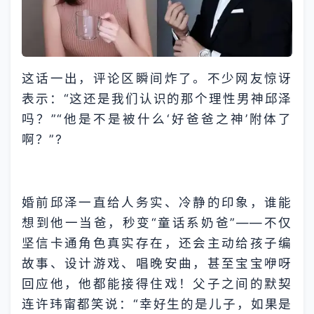
这话一出，评论区瞬间炸了。不少网友惊讶
表示：“这还是我们认识的那个理性男神邱泽
吗？”“他是不是被什么‘好爸爸之神’附体了
啊？”?
婚前邱泽一直给人务实、冷静的印象，谁能
想到他一当爸，秒变“童话系奶爸”——不仅
坚信卡通角色真实存在，还会主动给孩子编
故事、设计游戏、唱晚安曲，甚至宝宝咿呀
回应他，他都能接得住戏！父子之间的默契
连许玮甯都笑说：“幸好生的是儿子，如果是