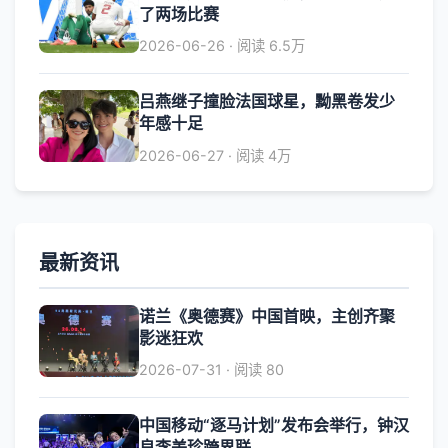
了两场比赛
2026-06-26 · 阅读 6.5万
吕燕继子撞脸法国球星，黝黑卷发少
年感十足
2026-06-27 · 阅读 4万
最新资讯
诺兰《奥德赛》中国首映，主创齐聚
影迷狂欢
2026-07-31 · 阅读 80
中国移动“逐马计划”发布会举行，钟汉
良李美珍跨界联...