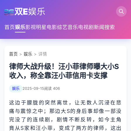
双E
娱乐
首页
娱乐
影视
明星
电影
综艺
音乐
电视剧
新闻
搜索
首页
>
娱乐
> 详情
律师大战升级！汪小菲律师曝大小S
收入，称全靠汪小菲信用卡支撑
娱乐
2025-09-15
阅读 406
这边于朦胧的突然离世，让无数人沉浸在悲
痛与震惊之中；那边大S的身后事却像一部没
完没了的连续剧，剧情不断反转，如今主角
竟从S家和汪小菲，变成了两方的律师，这出