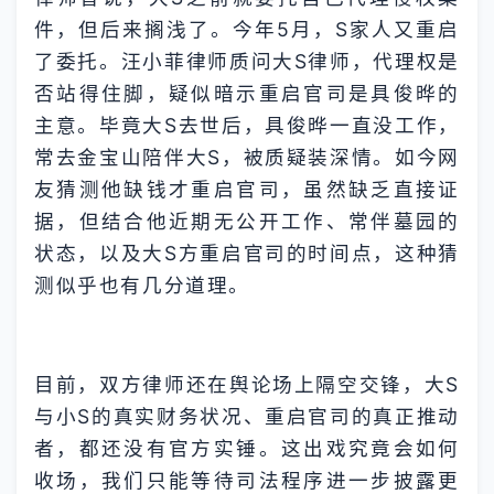
件，但后来搁浅了。今年5月，S家人又重启
了委托。汪小菲律师质问大S律师，代理权是
否站得住脚，疑似暗示重启官司是具俊晔的
主意。毕竟大S去世后，具俊晔一直没工作，
常去金宝山陪伴大S，被质疑装深情。如今网
友猜测他缺钱才重启官司，虽然缺乏直接证
据，但结合他近期无公开工作、常伴墓园的
状态，以及大S方重启官司的时间点，这种猜
测似乎也有几分道理。
目前，双方律师还在舆论场上隔空交锋，大S
与小S的真实财务状况、重启官司的真正推动
者，都还没有官方实锤。这出戏究竟会如何
收场，我们只能等待司法程序进一步披露更