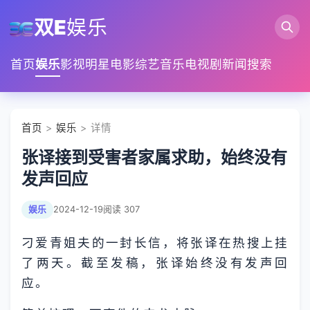
双E
娱乐
首页
娱乐
影视
明星
电影
综艺
音乐
电视剧
新闻
搜索
首页
>
娱乐
> 详情
张译接到受害者家属求助，始终没有
发声回应
娱乐
2024-12-19
阅读 307
刁爱青姐夫的一封长信，将张译在热搜上挂
了两天。截至发稿，张译始终没有发声回
应。