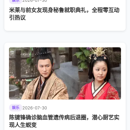
2026-07-30
娱乐
米莱与前女友现身秘鲁就职典礼，全程零互动
引热议
2026-07-30
娱乐
陈键锋确诊脑血管遗传病后退圈，潜心厨艺实
现人生蜕变