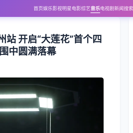
首页
娱乐
影视
明星
电影
综艺
音乐
电视剧
新闻
搜
站 开启“大莲花”首个四
氛围中圆满落幕