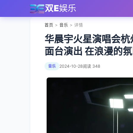
双E
娱乐
首页
>
音乐
> 详情
华晨宇火星演唱会杭州
面台演出 在浪漫的
2024-10-28
阅读 348
音乐