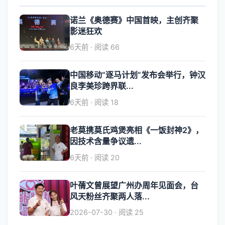
诺兰《奥德赛》中国首映，主创齐聚
影迷狂欢
6天前 · 阅读 66
中国移动“逐马计划”发布会举行，钟汉
良李美珍跨界联...
6天前 · 阅读 18
老莫携莫氏鸡煲亮相《一饭封神2》，
因技术含量争议遗...
6天前 · 阅读 20
叶蒨文曾展望广州办周年见面会，台
风天粉丝齐聚两人落...
2026-07-30 · 阅读 25