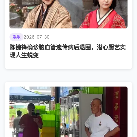
2026-07-30
娱乐
陈键锋确诊脑血管遗传病后退圈，潜心厨艺实
现人生蜕变