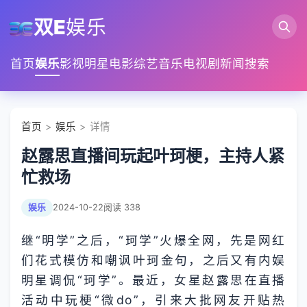
双E
娱乐
首页
娱乐
影视
明星
电影
综艺
音乐
电视剧
新闻
搜索
首页
>
娱乐
> 详情
赵露思直播间玩起叶珂梗，主持人紧
忙救场
娱乐
2024-10-22
阅读 338
继“明学”之后，“珂学”火爆全网，先是网红
们花式模仿和嘲讽叶珂金句，之后又有内娱
明星调侃“珂学”。最近，女星赵露思在直播
活动中玩梗“微do”，引来大批网友开贴热