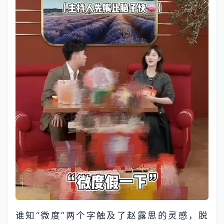
谁知“微度”两个字触及了赵露思的灵感，脱