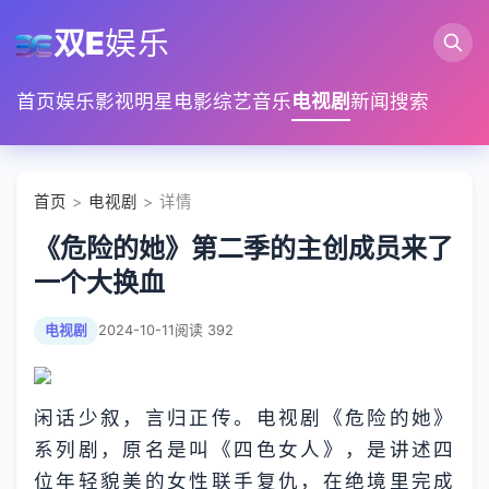
双E
娱乐
首页
娱乐
影视
明星
电影
综艺
音乐
电视剧
新闻
搜索
首页
>
电视剧
> 详情
《危险的她》第二季的主创成员来了
一个大换血
电视剧
2024-10-11
阅读 392
闲话少叙，言归正传。电视剧《危险的她》
系列剧，原名是叫《四色女人》，是讲述四
位年轻貌美的女性联手复仇，在绝境里完成