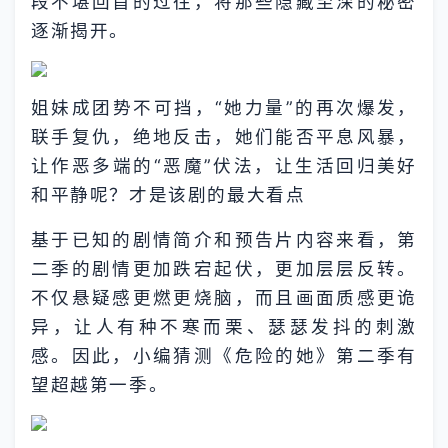
段不堪回首的过往，将那些隐藏至深的秘密
逐渐揭开。
姐妹成团势不可挡，“她力量”的再次爆发，
联手复仇，绝地反击，她们能否平息风暴，
让作恶多端的“恶魔”伏法，让生活回归美好
和平静呢？才是该剧的最大看点
基于已知的剧情简介和预告片内容来看，第
二季的剧情更加跌宕起伏，更加层层反转。
不仅悬疑感更燃更烧脑，而且画面质感更诡
异，让人有种不寒而栗、瑟瑟发抖的刺激
感。因此，小编猜测《危险的她》第二季有
望超越第一季。