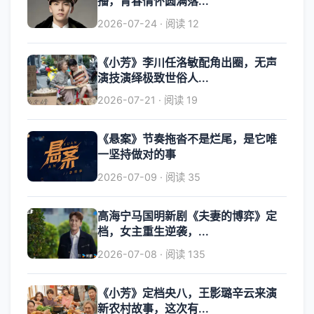
播，青春情怀圆满落...
2026-07-24 · 阅读 12
《小芳》李川任洛敏配角出圈，无声
演技演绎极致世俗人...
2026-07-21 · 阅读 19
《悬案》节奏拖沓不是烂尾，是它唯
一坚持做对的事
2026-07-09 · 阅读 35
高海宁马国明新剧《夫妻的博弈》定
档，女主重生逆袭，...
2026-07-08 · 阅读 135
《小芳》定档央八，王影璐辛云来演
新农村故事，这次有...