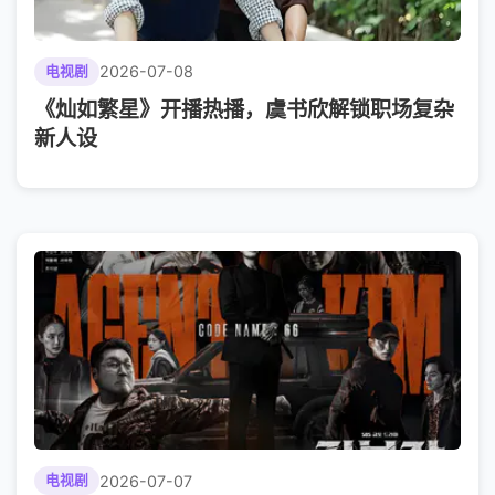
2026-07-08
电视剧
《灿如繁星》开播热播，虞书欣解锁职场复杂
新人设
2026-07-07
电视剧