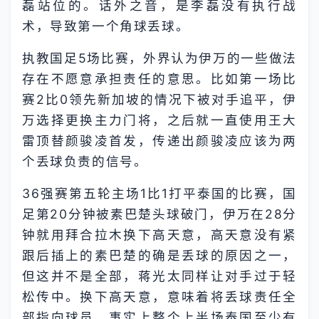
磊站位的。话外之音，是李磊没有执行战
术，导致第一个角球丢球。
执教国足5场比赛，外界认为伊万的一些做法
存在不愿意承担责任的意思。比如第一场比
赛2比0领先新加坡的情况下被对手追平，伊
万选择更换主力门将，之后就一直使用王大
雷顶替颜骏凌首发，传递出颜骏凌应该为两
个丢球负责的信号。
36强赛第五轮主场1比1打平泰国的比赛，国
足第20分钟被素巴楚头球破门，伊万在28分
钟就用拜合拉木换下高天意，高天意没有紧
跟后插上的素巴楚的确是丢球的原因之一，
但这并不是全部，蒋光太同样让对手过于轻
松传中。换下高天意，意味着将丢球责任全
部指向球员，事实上整个上半场泰国至少有