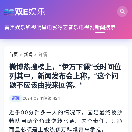
双E
娱乐
首页
娱乐
影视
明星
电影
综艺
音乐
电视剧
新闻
搜索
首页
>
新闻
> 详情
微博热搜榜上，“伊万下课”长时间位
列其中，新闻发布会上称，“这个问
题不应该由我来回答。”
新闻
2024-09-11
阅读 424
近乎90分钟多一人的情况下，国足最终被沙
特队用两个角球逆转比赛。这个责任，只能
而且必须是主教练伊万科维奇来承担。