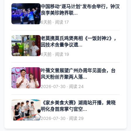
中国移动“逐马计划”发布会举行，钟汉
良李美珍跨界联...
6天前 · 阅读 17
老莫携莫氏鸡煲亮相《一饭封神2》，
因技术含量争议遗...
6天前 · 阅读 19
叶蒨文曾展望广州办周年见面会，台
风天粉丝齐聚两人落...
2026-07-30 · 阅读 24
《家乡美食大赛》湖南站开播，黄晓
明化身首席掌勺官空...
2026-07-30 · 阅读 29