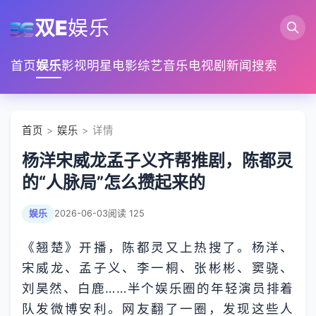
双E
娱乐
首页
娱乐
影视
明星
电影
综艺
音乐
电视剧
新闻
搜索
首页
>
娱乐
> 详情
杨洋宋威龙孟子义齐帮推剧，陈都灵
的“人脉局”怎么攒起来的
娱乐
2026-06-03
阅读 125
《翘楚》开播，陈都灵又上热搜了。杨洋、
宋威龙、孟子义、李一桐、张彬彬、窦骁、
刘昊然、白鹿……半个娱乐圈的年轻演员排着
队发微博安利。网友翻了一圈，发现这些人