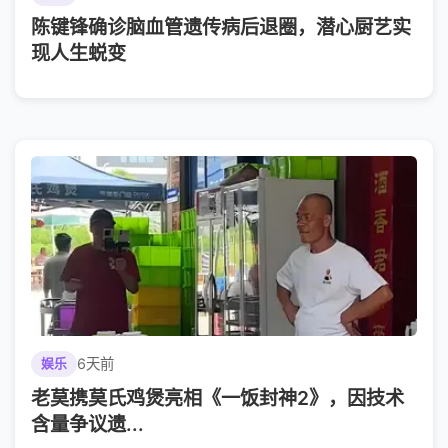
陈键锋确诊脑血管遗传病后退圈，潜心厨艺实
现人生蜕变
6天前
娱乐
老莫携莫氏鸡煲亮相《一饭封神2》，因技术
含量争议遗...