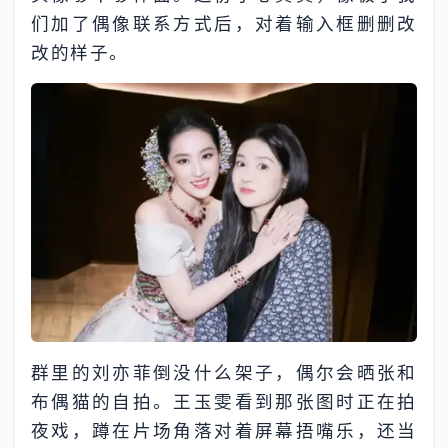
们加了偶像联系方式后，对着输入框删删改
改的样子。​
群里的刘亦菲倒没什么架子，偶尔会晒张和
布偶猫的自拍。王玉雯看到那张图时正在拍
夜戏，蹲在片场角落对着屏幕捂嘴乐，还当