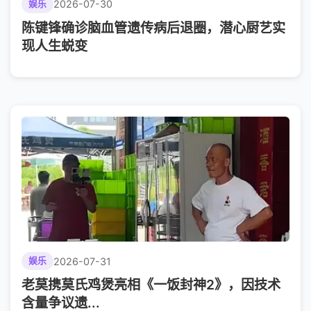
2026-07-30
娱乐
陈键锋确诊脑血管遗传病后退圈，潜心厨艺实
现人生蜕变
2026-07-31
娱乐
老莫携莫氏鸡煲亮相《一饭封神2》，因技术
含量争议遗...