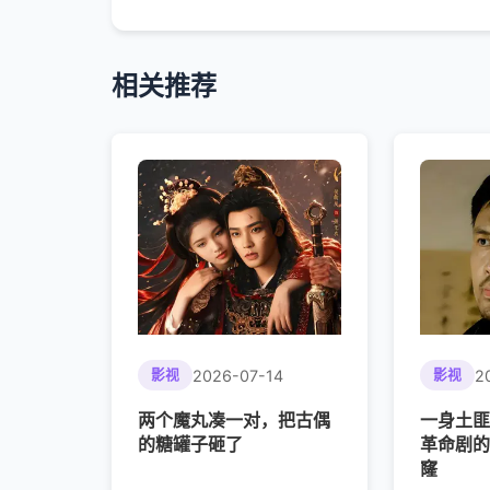
相关推荐
2026-07-14
2
影视
影视
两个魔丸凑一对，把古偶
一身土匪
的糖罐子砸了
革命剧的
窿