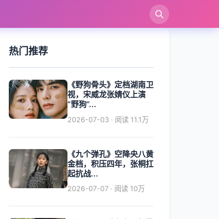
索
热门推荐
《野狗骨头》定档湖南卫
视，宋威龙张婧仪上演
“野狗”...
2026-07-03 · 阅读 11.1万
《九个弹孔》空降央八黄
金档，积压四年，张桐扛
起抗战...
2026-07-07 · 阅读 10万