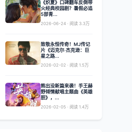
《炽夏》口碑翻车反倒带
火经典校园剧？暑假必追
5部青...
2026-06-24 · 阅读 3.3万
致敬永恒传奇！MJ传记
片《迈克尔·杰克逊：巨
星之路...
2026-02-02 · 阅读 1.5万
熊出没新篇来袭！手王赫
野倾情献唱主题曲《英雄
胆》，...
2026-02-05 · 阅读 1.4万