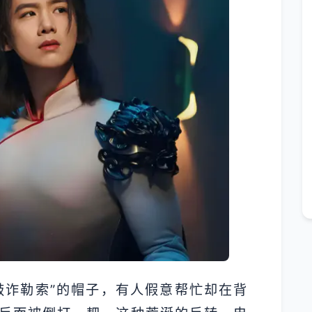
敲诈勒索”的帽子，有人假意帮忙却在背