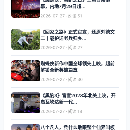
《蜘蛛侠：崭新之日》上海首映落
幕，内地7月29日超...
2026-07-27 · 阅读 51
《回家之路》正式官宣，还原刘德文
二十载护送老兵归乡...
2026-07-27 · 阅读 27
蜘蛛侠新作中国全球领先上映，超前
解锁全新英雄篇章
2026-07-27 · 阅读 30
《黑豹3》官宣2028年北美上映，开
启瓦坎达新一代...
2026-07-27 · 阅读 18
八个凡人，凭什么敢跟整个仙界叫板