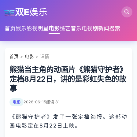
双E
娱乐
首页
娱乐
影视
明星
电影
综艺
音乐
电视剧
新闻
搜索
首页
>
电影
> 详情
熊猫当主角的动画片《熊猫守护者》
定档8月22日，讲的是彩虹失色的故
事
电影
2026-06-15
阅读 81
《熊猫守护者》发了一张定档海报。这部动
画电影定在8月22日上映。