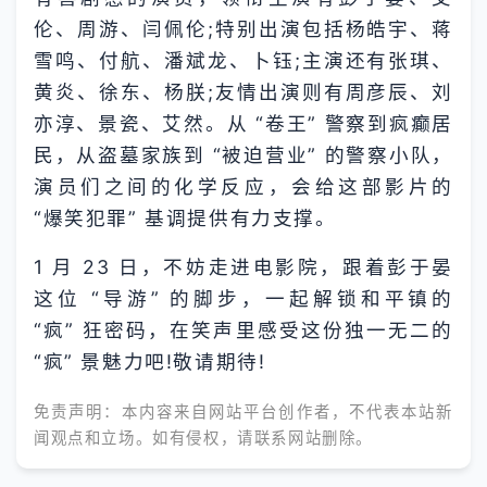
伦、周游、闫佩伦;特别出演包括杨皓宇、蒋
雪鸣、付航、潘斌龙、卜钰;主演还有张琪、
黄炎、徐东、杨朕;友情出演则有周彦辰、刘
亦淳、景瓷、艾然。从 “卷王” 警察到疯癫居
民，从盗墓家族到 “被迫营业” 的警察小队，
演员们之间的化学反应，会给这部影片的
“爆笑犯罪” 基调提供有力支撑。
1 月 23 日，不妨走进电影院，跟着彭于晏
这位 “导游” 的脚步，一起解锁和平镇的
“疯” 狂密码，在笑声里感受这份独一无二的
“疯” 景魅力吧!敬请期待!
免责声明：本内容来自网站平台创作者，不代表本站新
闻观点和立场。如有侵权，请联系网站删除。