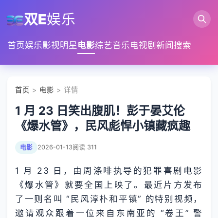
双E
娱乐
首页
娱乐
影视
明星
电影
综艺
音乐
电视剧
新闻
搜索
首页
>
电影
> 详情
1 月 23 日笑出腹肌！彭于晏艾伦
《爆水管》，民风彪悍小镇藏疯趣
电影
2026-01-13
阅读 311
1 月 23 日，由周涤啡执导的犯罪喜剧电影
《爆水管》就要全国上映了。最近片方发布
了一则名叫 “民风淳朴和平镇” 的特别视频，
邀请观众跟着一位来自东南亚的 “卷王” 警