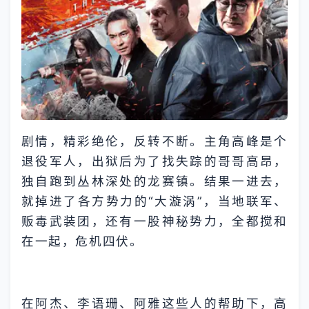
剧情，精彩绝伦，反转不断。主角高峰是个
退役军人，出狱后为了找失踪的哥哥高昂，
独自跑到丛林深处的龙赛镇。结果一进去，
就掉进了各方势力的“大漩涡”，当地联军、
贩毒武装团，还有一股神秘势力，全都搅和
在一起，危机四伏。
在阿杰、李语珊、阿雅这些人的帮助下，高