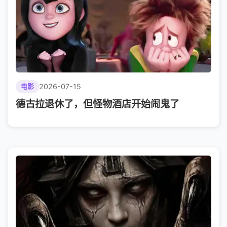
2026-07-15
电影
德古拉退休了，但怪物酒店开始闹鬼了