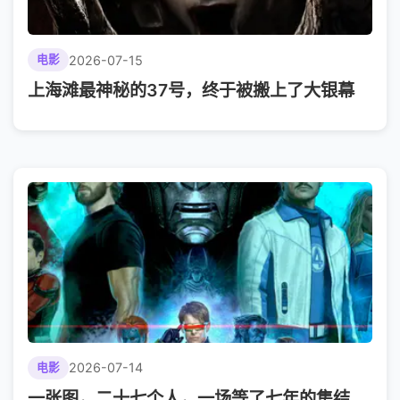
2026-07-15
电影
上海滩最神秘的37号，终于被搬上了大银幕
2026-07-14
电影
一张图，二十七个人，一场等了七年的集结