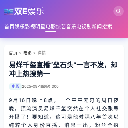
双E
娱乐
首页
娱乐
影视
明星
电影
综艺
音乐
电视剧
新闻
搜索
首页
>
电影
> 详情
易烊千玺直播“垒石头”一言不发，却
冲上热搜第一
电影
2025-09-18
阅读 300
9月16日晚上8点，一个平平无奇的周日夜
晚，顶流演员易烊千玺突然在个人社交账号
开播了！要知道，这可是他时隔八年首次以
纯粹个人身份直播，消息一出，粉丝全疯