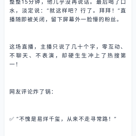
整整15分钟，他几乎没再说话。最后喝了口
水，淡定说：“就这样吧？行了。拜拜！”直
播随即被关闭，留下屏幕外一脸懵的粉丝。
这场直播，主播只说了几十个字，零互动、
不聊天、不表演，却硬生生冲上了热搜第
一！
网友评论炸了锅：
✅ “不愧是易烊千玺，从来不走寻常路！”