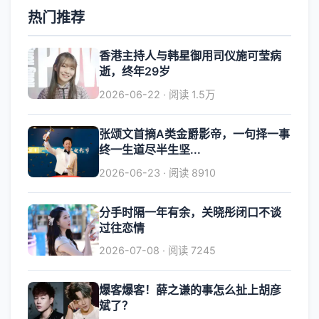
热门推荐
香港主持人与韩星御用司仪施可莹病
逝，终年29岁
2026-06-22 · 阅读 1.5万
张颂文首摘A类金爵影帝，一句择一事
终一生道尽半生坚...
2026-06-23 · 阅读 8910
分手时隔一年有余，关晓彤闭口不谈
过往恋情
2026-07-08 · 阅读 7245
爆客爆客！薛之谦的事怎么扯上胡彦
斌了？