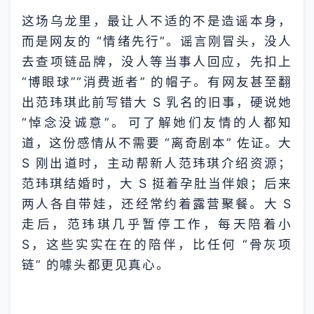
这场乌龙里，最让人不适的不是造谣本身，
而是网友的 “情绪先行”。谣言刚冒头，没人
去查项链品牌，没人等当事人回应，先扣上
“博眼球”“消费逝者” 的帽子。有网友甚至翻
出范玮琪此前写错大 S 乳名的旧事，硬说她
“悼念没诚意”。​可了解她们友情的人都知
道，这份感情从不需要 “离奇剧本” 佐证。大
S 刚出道时，主动帮新人范玮琪介绍资源；
范玮琪结婚时，大 S 挺着孕肚当伴娘；后来
两人各自带娃，还经常约着露营聚餐。大 S
走后，范玮琪几乎暂停工作，每天陪着小
S，这些实实在在的陪伴，比任何 “骨灰项
链” 的噱头都更见真心。​