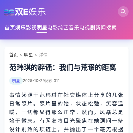
双E
娱乐
首页
娱乐
影视
明星
电影
综艺
音乐
电视剧
新闻
搜索
首页
>
明星
> 详情
范玮琪的辟谣：我们与荒谬的距离
明星
2025-10-29
阅读 311
事情起源于范玮琪在社交媒体上分享的几张
日常照片。照片里的她，状态松弛，笑容温
暖，一切都显得那么正常。然而，风暴总是
始于微末。有网友将目光聚焦在她颈间一条
设计别致的项链上，并抛出了一个毫无根据