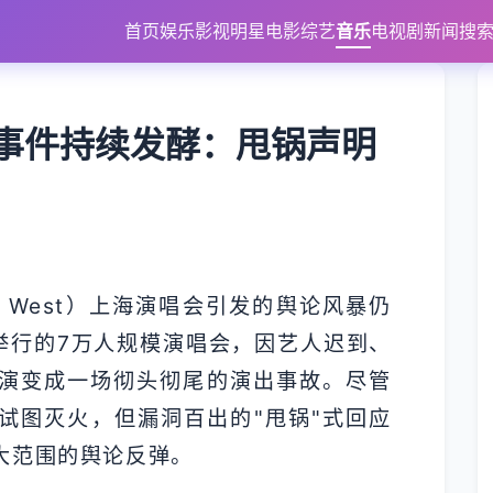
首页
娱乐
影视
明星
电影
综艺
音乐
电视剧
新闻
搜
事件持续发酵：甩锅声明
e West）上海演唱会引发的舆论风暴仍
举行的7万人规模演唱会，因艺人迟到、
演变成一场彻头彻尾的演出事故。尽管
试图灭火，但漏洞百出的"甩锅"式回应
大范围的舆论反弹。