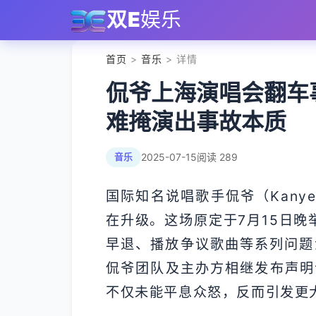
双E
娱乐
首页
>
音乐
> 详情
侃爷上海演唱会翻车
难掩演出事故本质
2025-07-15
阅读 289
音乐
国际知名说唱歌手侃爷（Kany
在升级。这场原定于7月15日晚
早退、播放争议歌曲等系列问题
侃爷团队及主办方相继发布声明
不仅未能平息众怒，反而引发更