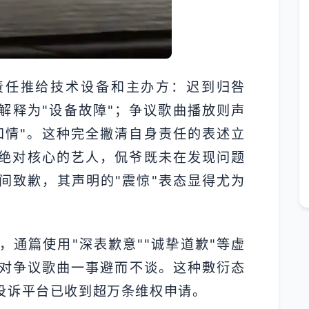
责任推给技术设备和主办方：迟到归咎
解释为"设备故障"；争议歌曲播放则声
知情"。这种完全撇清自身责任的表述立
绝对核心的艺人，侃爷既未在发现问题
间致歉，其声明的"震惊"表态显得尤为
通篇使用"深表歉意""诚挚道歉"等虚
对争议歌曲一事避而不谈。这种敷衍态
投诉平台已收到超万条维权申请。