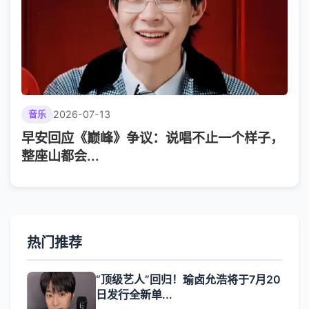
2026-07-13
音乐
早安回应《巅峰》争议：说唱不止一个样子，
整座山都会...
热门推荐
“顶级艺人”回归！瑜卤允浩将于7月20
日发行全新单...