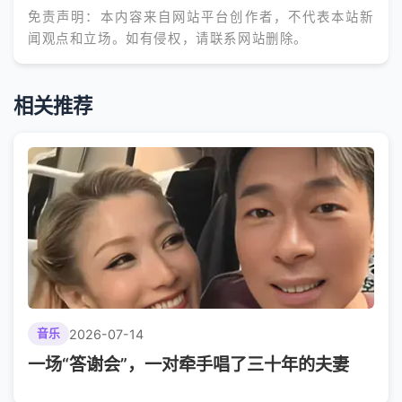
免责声明：本内容来自网站平台创作者，不代表本站新
闻观点和立场。如有侵权，请联系网站删除。
相关推荐
2026-07-14
音乐
一场“答谢会”，一对牵手唱了三十年的夫妻