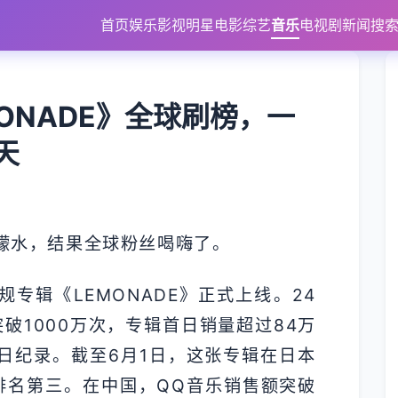
首页
娱乐
影视
明星
电影
综艺
音乐
电视剧
新闻
搜
MONADE》全球刷榜，一
天
柠檬水，结果全球粉丝喝嗨了。
正规专辑《LEMONADE》正式上线。24
破1000万次，专辑首日销量超过84万
日纪录。截至6月1日，这张专辑在日本
0张，排名第三。在中国，QQ音乐销售额突破