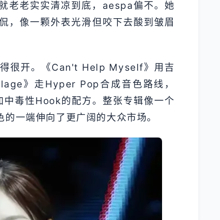
老老实实清凉到底，aespa偏不。她
侃，像一颗外表光滑但咬下去酸到皱眉
。《Can't Help Myself》用吉
age》走Hyper Pop合成音色路线，
斯加中毒性Hook的配方。整张专辑像一个
色的一端伸向了更广阔的大众市场。