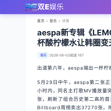
双E
娱乐
首页
>
音乐
> 详情
aespa新专辑《LE
杯酸柠檬水让韩圈变
2026-06-03
阅读 167
音乐
出道第六年，aespa端出一杯
5月29日中午，aespa第二张
小时内，同名主打歌MV播放量突
张，刷新了组合历史第二高的首
Billboard周榜卖出3727