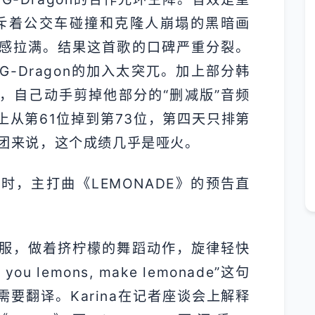
里充斥着公交车碰撞和克隆人崩塌的黑暗画
感拉满。结果这首歌的口碑严重分裂。
-Dragon的加入太突兀。加上部分韩
，自己动手剪掉他部分的“删减版”音频
榜上从第61位掉到第73位，第四天只排第
的女团来说，这个成绩几乎是哑火。
车时，主打曲《LEMONADE》的预告直
服，做着挤柠檬的舞蹈动作，旋律轻快
you lemons, make lemonade”这句
要翻译。Karina在记者座谈会上解释