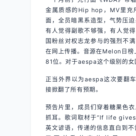
金属质感的Hip hop，MV
面，全员暗黑系造型，气势压迫
有人觉得副歌不够强，有人觉得G
国粉丝对权志龙参与的强烈不满
在网上传播。音源在Melon日
81位。对于aespa这个级别
正当外界以为aespa这次要翻
接掀翻了所有预期。
预告片里，成员们穿着糖果色衣
抓耳。歌词取材于“If life gives 
英文谚语，传递的信息直白到不需