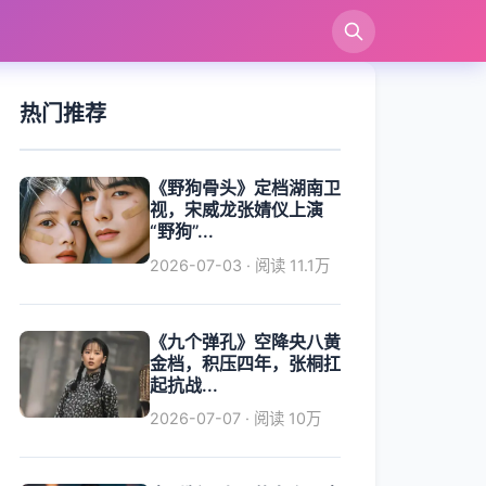
索
热门推荐
《野狗骨头》定档湖南卫
视，宋威龙张婧仪上演
“野狗”...
2026-07-03 · 阅读 11.1万
《九个弹孔》空降央八黄
金档，积压四年，张桐扛
起抗战...
2026-07-07 · 阅读 10万