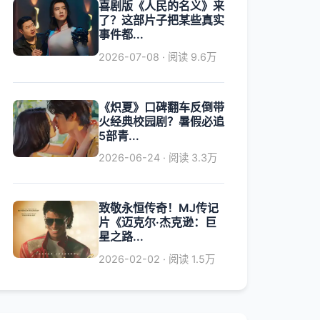
喜剧版《人民的名义》来
了？这部片子把某些真实
事件都...
2026-07-08 · 阅读 9.6万
《炽夏》口碑翻车反倒带
火经典校园剧？暑假必追
5部青...
2026-06-24 · 阅读 3.3万
致敬永恒传奇！MJ传记
片《迈克尔·杰克逊：巨
星之路...
2026-02-02 · 阅读 1.5万