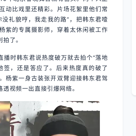
互动比戏里还精彩。片场花絮里他们常
你没礼貌哼，我走我的路”，把韩东君噎
杨紫的专属摄影师，穿着太休闲被工作
别拍了。
直播时韩东君说热度破万就去拍个“落地
地签，还是答应了。后来热度真的破了
。杨紫一身古装张开双臂迎接韩东君驾
路透视频一出直接引爆网络。