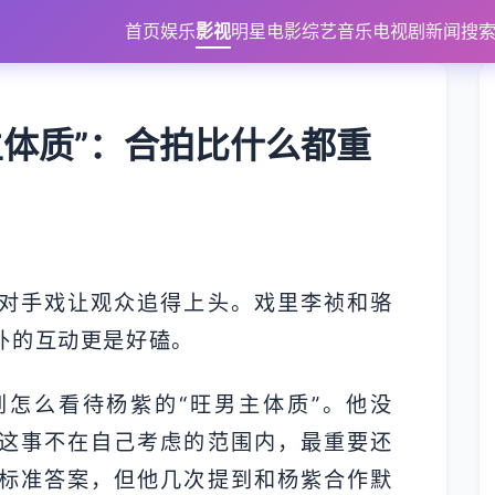
首页
娱乐
影视
明星
电影
综艺
音乐
电视剧
新闻
搜
主体质”：合拍比什么都重
对手戏让观众追得上头。戏里李祯和骆
外的互动更是好磕。
怎么看待杨紫的“旺男主体质”。他没
这事不在自己考虑的范围内，最重要还
标准答案，但他几次提到和杨紫合作默