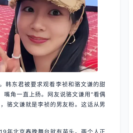
。韩东君被要求观看李祯和骆文谦的甜
，嘴角一直上扬。网友说骆文谦用“看偶
说，骆文谦就是李祯的男友粉。这话从男
。
19年北京春晚舞台就有苗头。两个人正