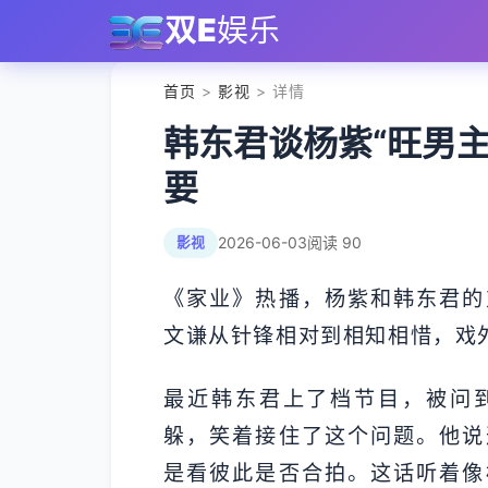
双E
娱乐
首页
>
影视
> 详情
韩东君谈杨紫“旺男
要
2026-06-03
阅读 90
影视
《家业》热播，杨紫和韩东君的
文谦从针锋相对到相知相惜，戏
最近韩东君上了档节目，被问到
躲，笑着接住了这个问题。他说
是看彼此是否合拍。这话听着像