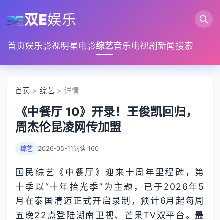
双E
娱乐
首页
娱乐
影视
明星
电影
综艺
音乐
电视剧
新闻
搜索
首页
>
综艺
> 详情
《中餐厅 10》开录！王俊凯回归，
周杰伦昆凌网传加盟
综艺
2026-05-11
阅读 160
国民综艺《中餐厅》迎来十周年里程碑，第
十季以“十年拾光季”为主题，已于2026年5
月在泰国清迈正式开启录制，预计6月起每周
五晚22点登陆湖南卫视、芒果TV双平台。最