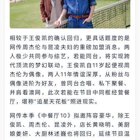
相较于王俊凯的确认回归，更具话题度的是
网传周杰伦与昆凌夫妇的重磅加盟消息。两
人极少共同参与综艺，若能同台，将实现跨
代顶流的梦幻联动，王俊凯自11岁起便视周
杰伦为偶像，两人11年情谊深厚，从粉丝与
偶像进阶为好友，曾同台合唱、私下聚餐、
并肩看澳网，此次若能在节目中同框经营餐
厅，堪称“追星天花板”照进现实。
网传本季《中餐厅10》拟邀阵容豪华，除王
俊凯、周杰伦、昆凌外，店长黄晓明、美厨
娘姜妍、大厨林述巍也将回归，延续节目温