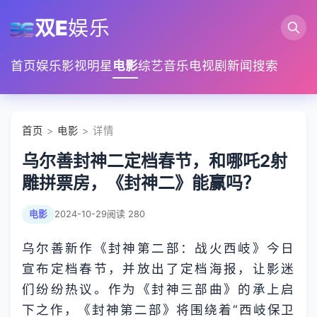
双E
娱乐
首页
娱乐
影视
明星
电影
综艺
音乐
电视剧
新闻
搜索
首页
>
电影
> 详情
乌尔善封神二定档春节，和哪吒2射
雕拼票房，《封神二》能赢吗？
电影
2024-10-29
阅读 280
乌尔善新作《封神第二部：战火西岐》今日
宣布定档春节，并放出了定档海报，让影迷
们纷纷热议。作为《封神三部曲》的承上启
下之作，《封神第二部》将围绕着“西岐保卫