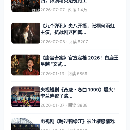
归，饰演精英退役特工
2026-07-07 · 阅读 1.4万
《九个弹孔》央八开播，张桐何雨虹
主演，抗战剧这回真...
2026-07-08 · 阅读 8207
《唐宫奇案》官宣定档 2026！白鹿王
星越 “文武...
2026-01-13 · 阅读 6859
央视短剧《奇迹・恋曲 1999》爆火！
李兰迪翟子路...
2026-01-07 · 阅读 3838
电视剧《跨过鸭绿江》被吐槽感情戏